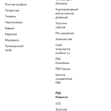
бизнеса
Ростов-на-Дону
Корпоративный
Татарстан
регистратор
Тюмень
доменов
Черноземье
Хостинг
сайтов
Кавказ
Рег.решения
Карелия
Знакомства
Мурманск
Сайт
Приморский
знакомств
край
podbor.ru
РБК
Компании
РБК Курсы
Школа
управления
РБК
РБК
Новости
iOS
Android