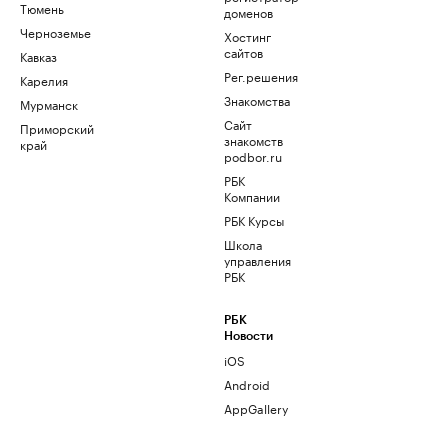
Тюмень
доменов
Черноземье
Хостинг
сайтов
Кавказ
Рег.решения
Карелия
Знакомства
Мурманск
Сайт
Приморский
знакомств
край
podbor.ru
РБК
Компании
РБК Курсы
Школа
управления
РБК
РБК
Новости
iOS
Android
AppGallery