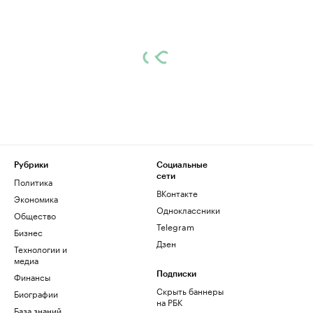
Рубрики
Социальные
сети
Политика
ВКонтакте
Экономика
Одноклассники
Общество
Telegram
Бизнес
Дзен
Технологии и
медиа
Финансы
Подписки
Скрыть баннеры
Биографии
на РБК
База знаний