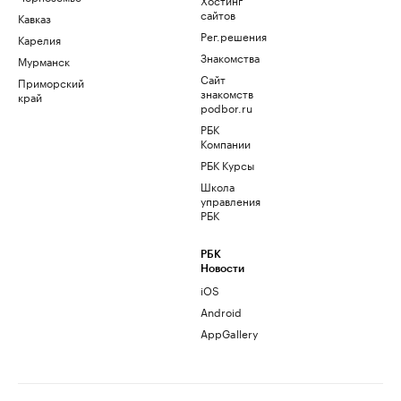
сайтов
Кавказ
Рег.решения
Карелия
Знакомства
Мурманск
Сайт
Приморский
знакомств
край
podbor.ru
РБК
Компании
РБК Курсы
Школа
управления
РБК
РБК
Новости
iOS
Android
AppGallery