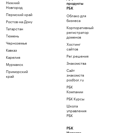
Нижний
продукты
Новгород
РБК
Пермский край
Облако для
бизнеса
Ростов-на-Дону
Корпоративный
Татарстан
регистратор
Тюмень
доменов
Черноземье
Хостинг
сайтов
Кавказ
Рег.решения
Карелия
Знакомства
Мурманск
Сайт
Приморский
знакомств
край
podbor.ru
РБК
Компании
РБК Курсы
Школа
управления
РБК
РБК