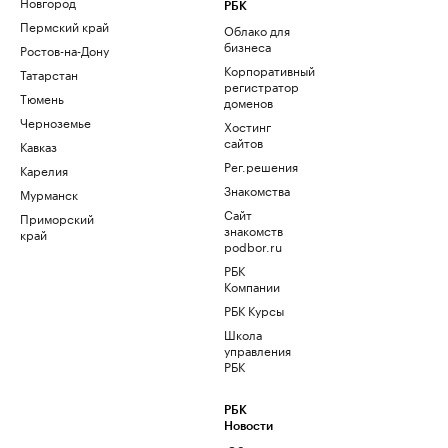
Новгород
РБК
Пермский край
Облако для
бизнеса
Ростов-на-Дону
Корпоративный
Татарстан
регистратор
Тюмень
доменов
Черноземье
Хостинг
сайтов
Кавказ
Рег.решения
Карелия
Знакомства
Мурманск
Сайт
Приморский
знакомств
край
podbor.ru
РБК
Компании
РБК Курсы
Школа
управления
РБК
РБК
Новости