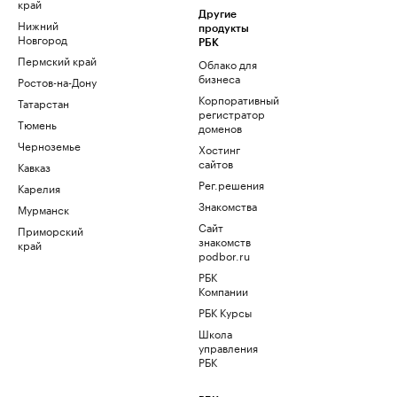
край
Другие
Нижний
продукты
Новгород
РБК
Пермский край
Облако для
бизнеса
Ростов-на-Дону
Корпоративный
Татарстан
регистратор
Тюмень
доменов
Черноземье
Хостинг
сайтов
Кавказ
Рег.решения
Карелия
Знакомства
Мурманск
Сайт
Приморский
знакомств
край
podbor.ru
РБК
Компании
РБК Курсы
Школа
управления
РБК