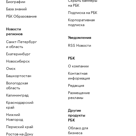
Биографии
на РБК
База знаний
Подписка на РБК
РБК Образование
Корпоративная
подписка
Новости
регионов
Уведомления
Санкт-Петербург
RSS Новости
и область
Екатеринбург
РБК
Новосибирск
О компании
Омск
Контактная
Башкортостан
информация
Вологодская
Редакция
область
Размещение
Калининград
рекламы
Краснодарский
край
Другие
Нижний
продукты
Новгород
РБК
Пермский край
Облако для
бизнеса
Ростов-на-Дону