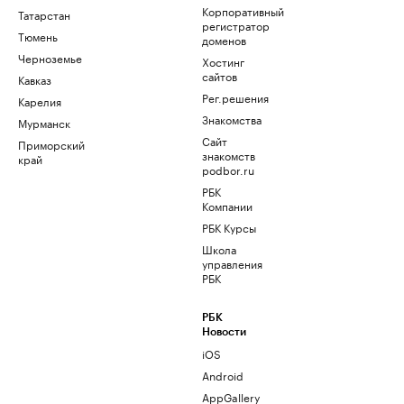
Корпоративный
Татарстан
регистратор
Тюмень
доменов
Черноземье
Хостинг
сайтов
Кавказ
Рег.решения
Карелия
Знакомства
Мурманск
Сайт
Приморский
знакомств
край
podbor.ru
РБК
Компании
РБК Курсы
Школа
управления
РБК
РБК
Новости
iOS
Android
AppGallery