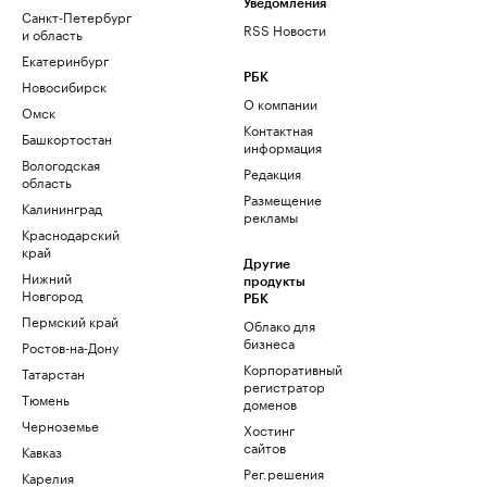
Уведомления
Санкт-Петербург
RSS Новости
и область
Екатеринбург
РБК
Новосибирск
О компании
Омск
Контактная
Башкортостан
информация
Вологодская
Редакция
область
Размещение
Калининград
рекламы
Краснодарский
край
Другие
Нижний
продукты
Новгород
РБК
Пермский край
Облако для
бизнеса
Ростов-на-Дону
Корпоративный
Татарстан
регистратор
Тюмень
доменов
Черноземье
Хостинг
сайтов
Кавказ
Рег.решения
Карелия