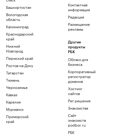
Контактная
Башкортостан
информация
Вологодская
Редакция
область
Размещение
Калининград
рекламы
Краснодарский
край
Другие
Нижний
продукты
Новгород
РБК
Пермский край
Облако для
бизнеса
Ростов-на-Дону
Корпоративный
Татарстан
регистратор
Тюмень
доменов
Черноземье
Хостинг
сайтов
Кавказ
Рег.решения
Карелия
Знакомства
Мурманск
Сайт
Приморский
знакомств
край
podbor.ru
РБК