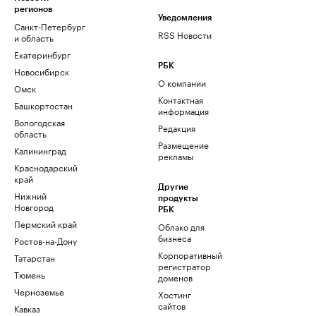
регионов
Уведомления
Санкт-Петербург
RSS Новости
и область
Екатеринбург
РБК
Новосибирск
О компании
Омск
Контактная
Башкортостан
информация
Вологодская
Редакция
область
Размещение
Калининград
рекламы
Краснодарский
край
Другие
Нижний
продукты
Новгород
РБК
Пермский край
Облако для
бизнеса
Ростов-на-Дону
Корпоративный
Татарстан
регистратор
Тюмень
доменов
Черноземье
Хостинг
сайтов
Кавказ