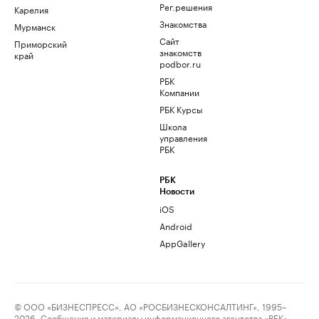
Рег.решения
Карелия
Знакомства
Мурманск
Сайт
Приморский
знакомств
край
podbor.ru
РБК
Компании
РБК Курсы
Школа
управления
РБК
РБК
Новости
iOS
Android
AppGallery
© ООО «БИЗНЕСПРЕСС», АО «РОСБИЗНЕСКОНСАЛТИНГ», 1995–
2026. Сообщения и материалы информационного агентства «РБК»