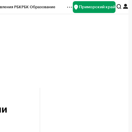
Приморский край
вления РБК
РБК Образование
редитные рейтинги
Франшизы
нсы
Рынок наличной валюты
ии