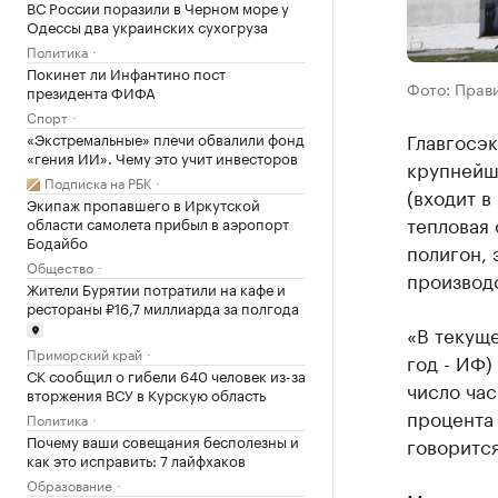
ВС России поразили в Черном море у
Одессы два украинских сухогруза
Политика
Покинет ли Инфантино пост
Фото: Прав
президента ФИФА
Спорт
Главгосэ
«Экстремальные» плечи обвалили фонд
«гения ИИ». Чему это учит инвесторов
крупнейш
Подписка на РБК
(входит 
Экипаж пропавшего в Иркутской
тепловая 
области самолета прибыл в аэропорт
Бодайбо
полигон, 
Общество
производс
Жители Бурятии потратили на кафе и
рестораны ₽16,7 миллиарда за полгода
«В текуще
Приморский край
год - ИФ)
СК сообщил о гибели 640 человек из-за
число час
вторжения ВСУ в Курскую область
процента 
Политика
Почему ваши совещания бесполезны и
говоритс
как это исправить: 7 лайфхаков
Образование