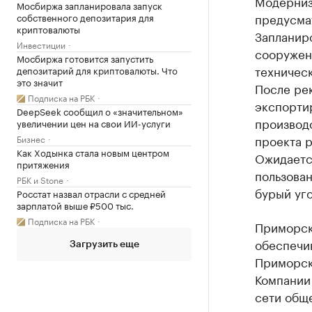
Модерниз
Мосбиржа запланировала запуск
предусма
собственного депозитария для
криптовалюты
Запланир
Инвестиции
сооружен
Мосбиржа готовится запустить
техническ
депозитарий для криптовалюты. Что
это значит
После рек
Подписка на РБК
экспорти
DeepSeek сообщил о «значительном»
производс
увеличении цен на свои ИИ-услуги
проекта 
Бизнес
Как Ходынка стала новым центром
Ожидается
притяжения
пользован
РБК и Stone
бурый уго
Росстат назвал отрасли с средней
зарплатой выше ₽500 тыс.
Подписка на РБК
Приморск
обеспечи
Загрузить еще
Приморско
Компании 
сети общ