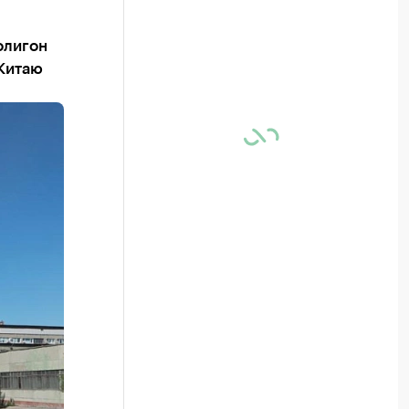
олигон
 Китаю