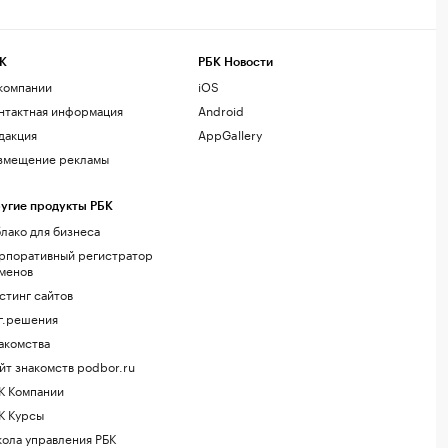
К
РБК Новости
компании
iOS
нтактная информация
Android
дакция
AppGallery
змещение рекламы
угие продукты РБК
лако для бизнеса
рпоративный регистратор
менов
стинг сайтов
г.решения
акомства
йт знакомств podbor.ru
К Компании
К Курсы
ола управления РБК