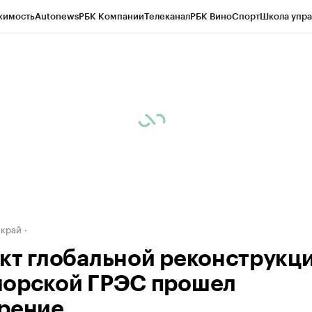
жимость
Autonews
РБК Компании
Телеканал
РБК Вино
Спорт
Школа упра
д
Стиль
Крипто
РБК Бизнес-среда
Дискуссионный клуб
Исследования
К
а контрагентов
Политика
Экономика
Бизнес
Технологии и медиа
Фина
 край
кт глобальной реконструкц
орской ГРЭС прошел
рение