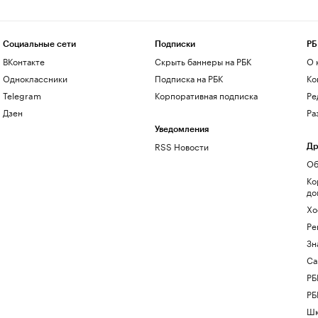
Социальные сети
Подписки
РБ
ВКонтакте
Скрыть баннеры на РБК
О 
Одноклассники
Подписка на РБК
Ко
Telegram
Корпоративная подписка
Ре
Дзен
Ра
Уведомления
RSS Новости
Др
Об
Ко
до
Хо
Ре
Зн
Са
РБ
РБ
Шк