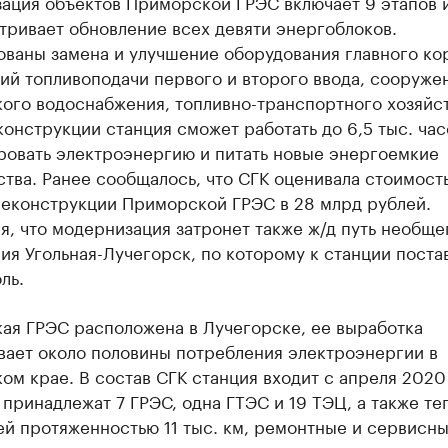
ация объектов Приморской ГРЭС включает 9 этапов 
тривает обновление всех девяти энергоблоков.
ованы замена и улучшение оборудования главного ко
ий топливоподачи первого и второго ввода, сооруже
ого водоснабжения, топливно-транспортного хозяйст
онструкции станция сможет работать до 6,5 тыс. час
ровать электроэнергию и питать новые энергоемкие
тва. Ранее сообщалось, что СГК оценивала стоимост
реконструкции Приморской ГРЭС в 28 млрд рублей.
, что модернизация затронет также ж/д путь необще
ия Угольная-Лучегорск, по которому к станции поста
ль.
ая ГРЭС расположена в Лучегорске, ее выработка
вает около половины потребления электроэнергии в
м крае. В состав СГК станция входит с апреля 2020 
принадлежат 7 ГРЭС, одна ГТЭС и 19 ТЭЦ, а также те
ей протяженностью 11 тыс. км, ремонтные и сервисн