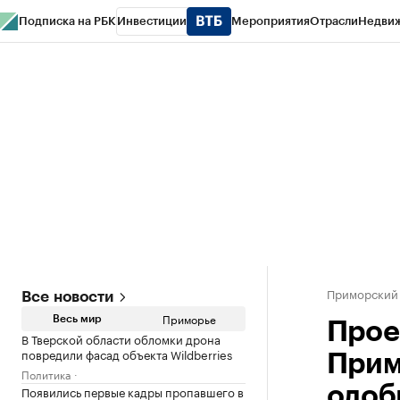
Подписка на РБК
Инвестиции
Мероприятия
Отрасли
Недви
РБК Курсы
РБК Life
Тренды
Визионеры
Национальные проекты
Горо
Газета
Спецпроекты СПб
Конференции СПб
Спецпроекты
Проверк
Приморский
Все новости
Приморье
Весь мир
Прое
В Тверской области обломки дрона
повредили фасад объекта Wildberries
Прим
Политика
Появились первые кадры пропавшего в
одоб