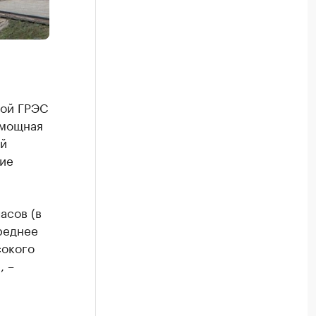
кой ГРЭС
 мощная
ый
кие
асов (в
реднее
сокого
, –