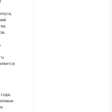
и
рпуса,
ний
ва.
ов,
ь
го
вляется
года.
пловые
ые