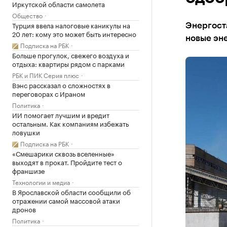
Иркутской области самолета
Общество
Турция ввела налоговые каникулы на
Энергост
20 лет: кому это может быть интересно
новые эне
Подписка на РБК
Больше прогулок, свежего воздуха и
отдыха: квартиры рядом с парками
РБК и ПИК Серия плюс
Вэнс рассказал о сложностях в
переговорах с Ираном
Политика
ИИ помогает лучшим и вредит
остальным. Как компаниям избежать
ловушки
Подписка на РБК
«Смешарики сквозь вселенные»
выходят в прокат. Пройдите тест о
франшизе
Технологии и медиа
В Ярославской области сообщили об
отражении самой массовой атаки
дронов
Политика