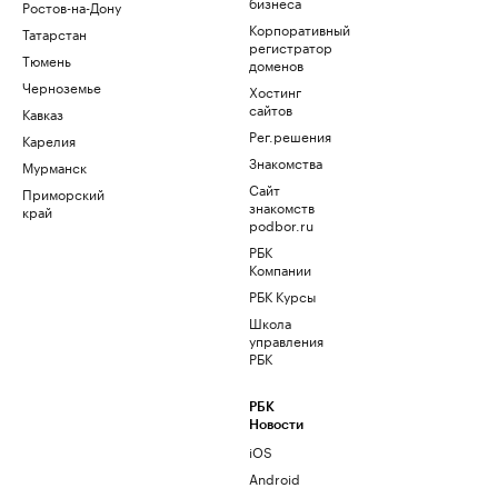
бизнеса
Ростов-на-Дону
Корпоративный
Татарстан
регистратор
Тюмень
доменов
Черноземье
Хостинг
сайтов
Кавказ
Рег.решения
Карелия
Знакомства
Мурманск
Сайт
Приморский
знакомств
край
podbor.ru
РБК
Компании
РБК Курсы
Школа
управления
РБК
РБК
Новости
iOS
Android