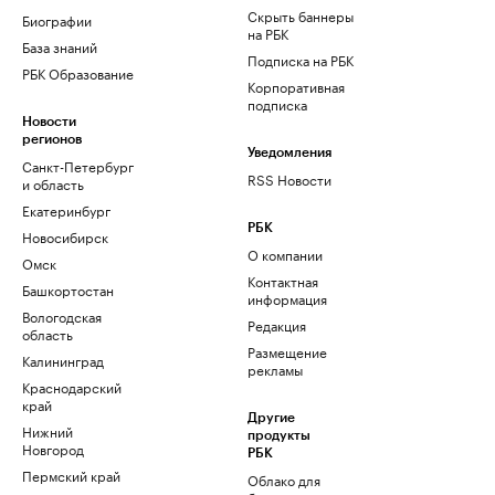
Скрыть баннеры
Биографии
на РБК
База знаний
Подписка на РБК
РБК Образование
Корпоративная
подписка
Новости
регионов
Уведомления
Санкт-Петербург
RSS Новости
и область
Екатеринбург
РБК
Новосибирск
О компании
Омск
Контактная
Башкортостан
информация
Вологодская
Редакция
область
Размещение
Калининград
рекламы
Краснодарский
край
Другие
Нижний
продукты
Новгород
РБК
Пермский край
Облако для