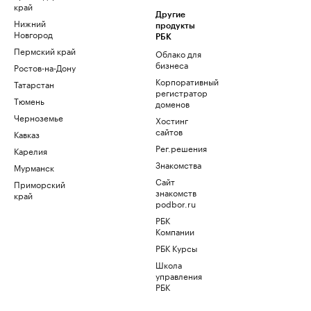
край
Другие
Нижний
продукты
Новгород
РБК
Пермский край
Облако для
бизнеса
Ростов-на-Дону
Корпоративный
Татарстан
регистратор
Тюмень
доменов
Черноземье
Хостинг
сайтов
Кавказ
Рег.решения
Карелия
Знакомства
Мурманск
Сайт
Приморский
знакомств
край
podbor.ru
РБК
Компании
РБК Курсы
Школа
управления
РБК