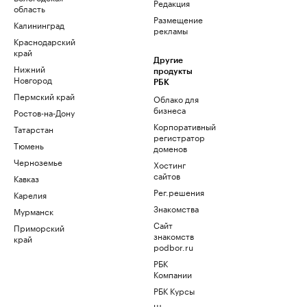
Редакция
область
Размещение
Калининград
рекламы
Краснодарский
край
Другие
Нижний
продукты
Новгород
РБК
Пермский край
Облако для
бизнеса
Ростов-на-Дону
Корпоративный
Татарстан
регистратор
Тюмень
доменов
Черноземье
Хостинг
сайтов
Кавказ
Рег.решения
Карелия
Знакомства
Мурманск
Сайт
Приморский
знакомств
край
podbor.ru
РБК
Компании
РБК Курсы
Школа