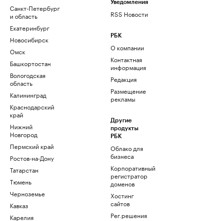
Уведомления
Санкт-Петербург
RSS Новости
и область
Екатеринбург
РБК
Новосибирск
О компании
Омск
Контактная
Башкортостан
информация
Вологодская
Редакция
область
Размещение
Калининград
рекламы
Краснодарский
край
Другие
Нижний
продукты
Новгород
РБК
Пермский край
Облако для
бизнеса
Ростов-на-Дону
Корпоративный
Татарстан
регистратор
Тюмень
доменов
Черноземье
Хостинг
сайтов
Кавказ
Рег.решения
Карелия