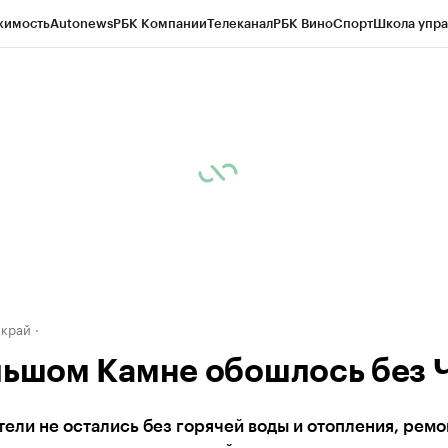
жимость
Autonews
РБК Компании
Телеканал
РБК Вино
Спорт
Школа упра
д
Стиль
Крипто
РБК Бизнес-среда
Дискуссионный клуб
Исследования
К
а контрагентов
Политика
Экономика
Бизнес
Технологии и медиа
Фина
 край
льшом Камне обошлось без 
ели не остались без горячей воды и отопления, рем