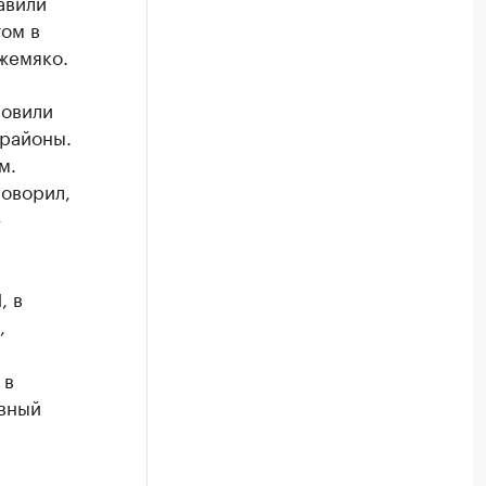
авили
ом в
жемяко.
новили
 районы.
м.
говорил,
–
, в
,
 в
авный