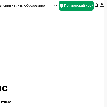
Приморский край
вления РБК
РБК Образование
редитные рейтинги
Франшизы
нсы
Рынок наличной валюты
ЧС
онтные