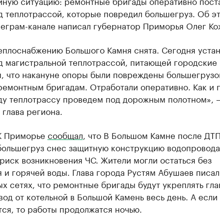
йную ситуацию: ремонтные бригады оперативно пост
 теплотрассой, которые повредил большегруз. Об эт
леграм-канале написал губернатор Приморья Олег Ко
теплоснабжению Большого Камня снята. Сегодня уста
д магистральной теплотрассой, питающей городские
, что накануне опоры были повреждены большегрузо
емонтным бригадам. Отработали оперативно. Как и 
ду теплотрассу проведем под дорожным полотном», 
глава региона.
К Приморье
сообщал
, что В Большом Камне после ДТП
большегруз снес защитную конструкцию водопровода
риск возникновения ЧС. Жители могли остаться без
 и горячей воды. Глава города Рустям Абушаев писал
х сетях, что ремонтные бригады будут укреплять гл
од от котельной в Большой Камень весь день. А если
ся, то работы продолжатся ночью.