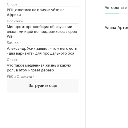
Спорт
Авторы
Теги
РПЦ ответила на призыв уйти из
Африки
Политика
Минпромторг сообщил об изучении
Алина Арте
властями идей по поддержке селлеров
WB
Бизнес
Александр Усик заявил, что у него есть
«два варианта» для прощального боя
Спорт
Что такое медленная жизнь и какую
роль в этом играет дерево
РБК и Старквуд
Загрузить еще