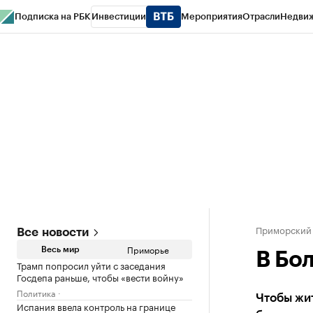
Подписка на РБК
Инвестиции
Мероприятия
Отрасли
Недви
РБК Курсы
РБК Life
Тренды
Визионеры
Национальные проекты
Горо
Газета
Спецпроекты СПб
Конференции СПб
Спецпроекты
Проверк
Приморский
Все новости
Приморье
Весь мир
В Бо
Трамп попросил уйти с заседания
Госдепа раньше, чтобы «вести войну»
Политика
Чтобы жит
Испания ввела контроль на границе