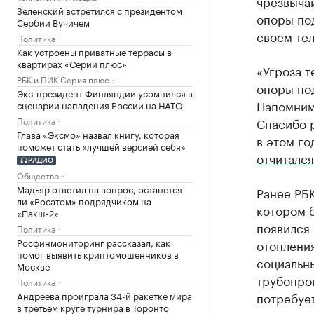
чрезвыча
Зеленский встретился с президентом
опоры под
Сербии Вучичем
своем те
Политика
Как устроены приватные террасы в
квартирах «Серии плюс»
«Угроза 
РБК и ПИК Серия плюс
опоры по
Экс-президент Финляндии усомнился в
Напомним
сценарии нападения России на НАТО
Политика
Спасибо р
Глава «Эксмо» назвал книгу, которая
в этом го
поможет стать «лучшей версией себя»
отчитался
РАДИО
Общество
Мадьяр ответил на вопрос, останется
Ранее РБ
ли «Росатом» подрядчиком на
котором 
«Пакш-2»
появился 
Политика
Росфинмониторинг рассказал, как
отопления
помог выявить криптомошенников в
социальны
Москве
трубопров
Политика
Андреева проиграла 34-й ракетке мира
потребует
в третьем круге турнира в Торонто