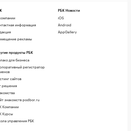
К
РБК Новости
компании
iOS
нтактная информация
Android
дакция
AppGallery
змещение рекламы
угие продукты РБК
лако для бизнеса
рпоративный регистратор
менов
стинг сайтов
г.решения
акомства
йт знакомств podbor.ru
К Компании
К Курсы
ола управления РБК