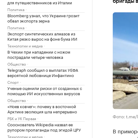
бригады 
для путешественников из Италии
Политика
Bloomberg узнал, что Украине грозит
обвал экспорта зерна
Политика
Экспорт синтетических алмазов из
Китая резко вырос на фоне бума ИИ
Технологии и медиа
В Чехии при нападении с ножом
пострадали четыре человека
Общество
Telegraph сообщил о выплатах УЕФА
вероятной любовнице Инфантино
Спорт
Ученые оценили риски от созданных с
помощью ИИ искусственных вирусов
Общество
«Ноев ковчег»: почему в восточной
Арктике эволюция шла непрерывно
Фото: t.me/
РБК и УК Первая
Сооснователь Wikipedia назвал ее
рупором пропаганды под эгидой ЦРУ
В примор
Технологии и медиа