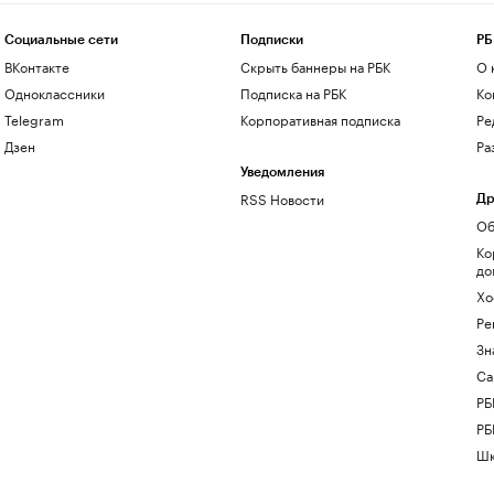
Социальные сети
Подписки
РБ
ВКонтакте
Скрыть баннеры на РБК
О 
Одноклассники
Подписка на РБК
Ко
Telegram
Корпоративная подписка
Ре
Дзен
Ра
Уведомления
RSS Новости
Др
Об
Ко
до
Хо
Ре
Зн
Са
РБ
РБ
Шк