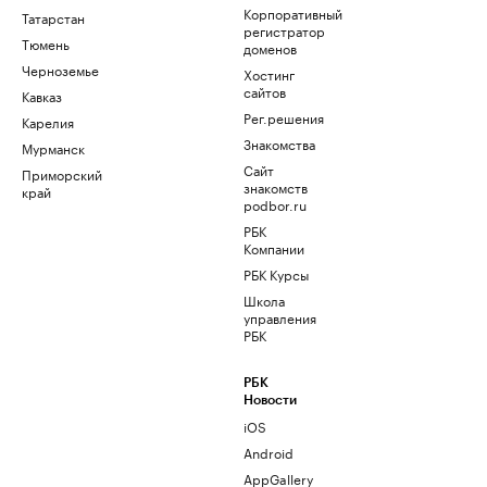
Корпоративный
Татарстан
регистратор
Тюмень
доменов
Черноземье
Хостинг
сайтов
Кавказ
Рег.решения
Карелия
Знакомства
Мурманск
Сайт
Приморский
знакомств
край
podbor.ru
РБК
Компании
РБК Курсы
Школа
управления
РБК
РБК
Новости
iOS
Android
AppGallery