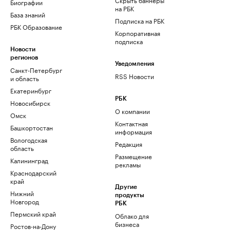
Биографии
на РБК
База знаний
Подписка на РБК
РБК Образование
Корпоративная
подписка
Новости
регионов
Уведомления
Санкт-Петербург
RSS Новости
и область
Екатеринбург
РБК
Новосибирск
О компании
Омск
Контактная
Башкортостан
информация
Вологодская
Редакция
область
Размещение
Калининград
рекламы
Краснодарский
край
Другие
Нижний
продукты
Новгород
РБК
Пермский край
Облако для
бизнеса
Ростов-на-Дону