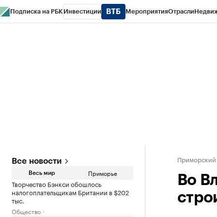
Подписка на РБК
Инвестиции
Мероприятия
Отрасли
Недви
РБК Курсы
РБК Life
Тренды
Визионеры
Национальные проекты
Горо
Газета
Спецпроекты СПб
Конференции СПб
Спецпроекты
Проверк
Приморский
Все новости
Приморье
Весь мир
Во В
Творчество Бэнкси обошлось
налогоплательщикам Британии в $202
стро
тыс.
Общество