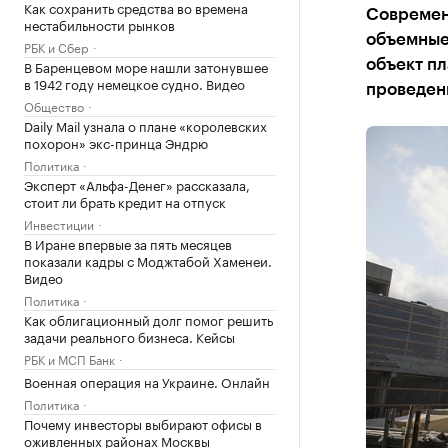
Как сохранить средства во времена
Современ
нестабильности рынков
объемные 
РБК и Сбер
В Баренцевом море нашли затонувшее
объект пл
в 1942 году немецкое судно. Видео
проведен
Общество
Daily Mail узнала о плане «королевских
похорон» экс-принца Эндрю
Политика
Эксперт «Альфа-Денег» рассказала,
стоит ли брать кредит на отпуск
Инвестиции
В Иране впервые за пять месяцев
показали кадры с Моджтабой Хаменеи.
Видео
Политика
Как облигационный долг помог решить
задачи реального бизнеса. Кейсы
РБК и МСП Банк
Военная операция на Украине. Онлайн
Политика
Почему инвесторы выбирают офисы в
оживленных районах Москвы