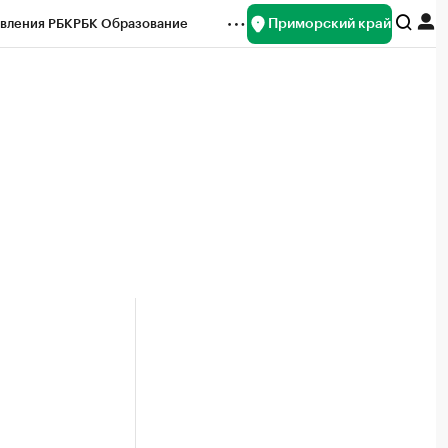
Приморский край
вления РБК
РБК Образование
редитные рейтинги
Франшизы
нсы
Рынок наличной валюты