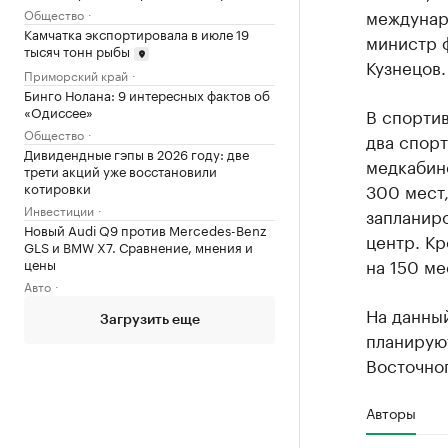
междунар
Общество
Камчатка экспортировала в июле 19
министр 
тысяч тонн рыбы
Кузнецов.
Приморский край
Бинго Нолана: 9 интересных фактов об
«Одиссее»
В спорти
Общество
два спорт
Дивидендные гэпы в 2026 году: две
медкабине
трети акций уже восстановили
котировки
300 мест,
Инвестиции
запланир
Новый Audi Q9 против Mercedes-Benz
центр. Кр
GLS и BMW X7. Сравнение, мнения и
на 150 м
цены
Авто
На данны
Загрузить еще
планируют
Восточно
Авторы