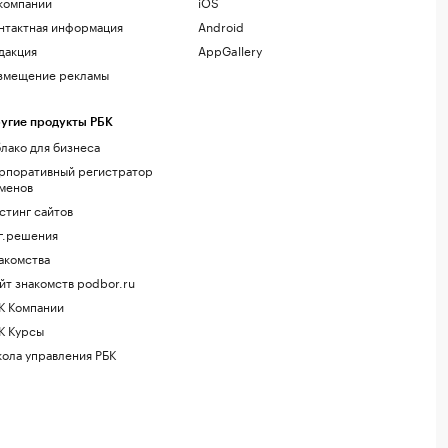
компании
iOS
нтактная информация
Android
дакция
AppGallery
змещение рекламы
угие продукты РБК
лако для бизнеса
рпоративный регистратор
менов
стинг сайтов
г.решения
акомства
йт знакомств podbor.ru
К Компании
К Курсы
ола управления РБК