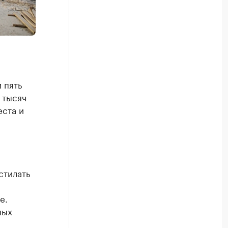
,
 пять
 тысяч
еста и
стилать
е.
ных