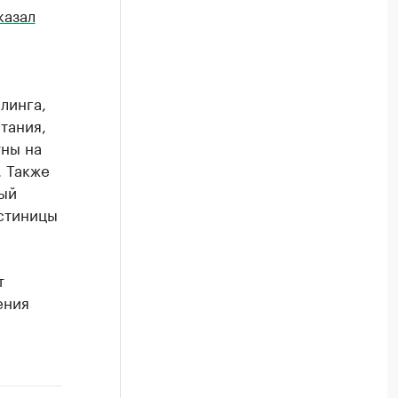
казал
н
линга,
тания,
уны на
. Также
ый
остиницы
т
ения