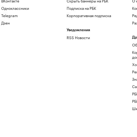
ВКонтакте
Скрыть баннеры на РБК
О 
Одноклассники
Подписка на РБК
Ко
Telegram
Корпоративная подписка
Ре
Дзен
Ра
Уведомления
RSS Новости
Др
Об
Ко
до
Хо
Ре
Зн
Са
РБ
РБ
Шк