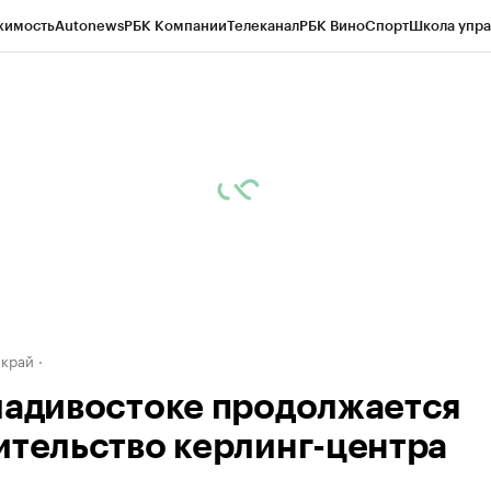
жимость
Autonews
РБК Компании
Телеканал
РБК Вино
Спорт
Школа упра
д
Стиль
Крипто
РБК Бизнес-среда
Дискуссионный клуб
Исследования
К
а контрагентов
Политика
Экономика
Бизнес
Технологии и медиа
Фина
 край
ладивостоке продолжается
ительство керлинг-центра