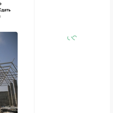
е
Сдать
я