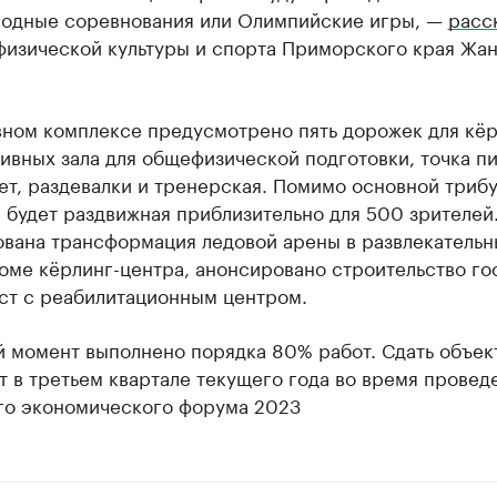
одные соревнования или Олимпийские игры, —
расс
физической культуры и спорта Приморского края Жа
вном комплексе предусмотрено пять дорожек для кёр
ивных зала для общефизической подготовки, точка пи
т, раздевалки и тренерская. Помимо основной триб
 будет раздвижная приблизительно для 500 зрителей
ована трансформация ледовой арены в развлекательн
оме кёрлинг-центра, анонсировано строительство г
ест с реабилитационным центром.
й момент выполнено порядка 80% работ. Сдать объек
 в третьем квартале текущего года во время провед
го экономического форума 2023