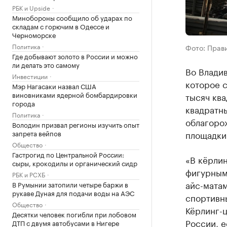
РБК и Upside
Минобороны сообщило об ударах по
складам с горючим в Одессе и
Черноморске
Политика
Фото: Прав
Где добывают золото в России и можно
ли делать это самому
Во Владив
Инвестиции
которое с
Мэр Нагасаки назвал США
виновниками ядерной бомбардировки
тысяч ква
города
квадратны
Политика
облагоро
Володин призвал регионы изучить опыт
запрета вейпов
площадки
Общество
Гастрогид по Центральной России:
«В кёрлин
сыры, крокодилы и органический сидр
фигурным 
РБК и РСХБ
айс-матам
В Румынии затопили четыре баржи в
рукаве Дуная для подачи воды на АЭС
спортивн
Общество
Кёрлинг-ц
Десятки человек погибли при лобовом
России, е
ДТП с двумя автобусами в Нигере