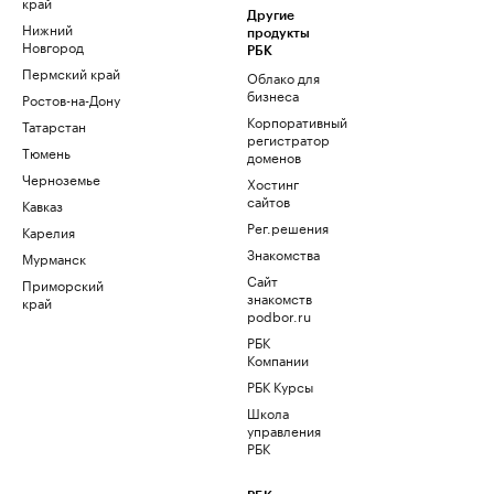
край
Другие
Нижний
продукты
Новгород
РБК
Пермский край
Облако для
бизнеса
Ростов-на-Дону
Корпоративный
Татарстан
регистратор
Тюмень
доменов
Черноземье
Хостинг
сайтов
Кавказ
Рег.решения
Карелия
Знакомства
Мурманск
Сайт
Приморский
знакомств
край
podbor.ru
РБК
Компании
РБК Курсы
Школа
управления
РБК