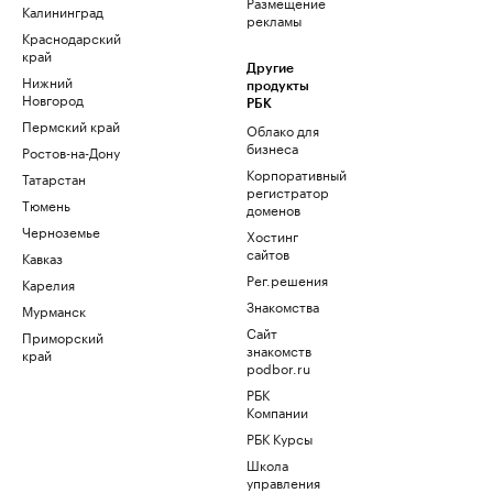
Размещение
Калининград
рекламы
Краснодарский
край
Другие
Нижний
продукты
Новгород
РБК
Пермский край
Облако для
бизнеса
Ростов-на-Дону
Корпоративный
Татарстан
регистратор
Тюмень
доменов
Черноземье
Хостинг
сайтов
Кавказ
Рег.решения
Карелия
Знакомства
Мурманск
Сайт
Приморский
знакомств
край
podbor.ru
РБК
Компании
РБК Курсы
Школа
управления