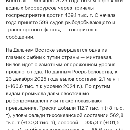
водных биоресурсов через причалы
госпредприятия достиг 439,1 тыс. т. С начала
года принято 599 судов рыбодобывающего и
транспортного флота», — говорится в
сообщении.
На Дальнем Востоке завершается одна из
главных рыбных путин страны — минтаевая.
Вылов идет с заметным опережением уровня
прошлого года. По
данным
Росрыболовства, к
23 декабря 2025 года вылов составил 2,1 млн т
(+166,6 тыс. т к уровню 2024 г.). По другим
видам промысла дальневосточные
рыбопромышленники также показывают
превышение. Трески добыли 112,7 тыс. т (+8 тыс.
т), уловы сельди тихоокеанской составили 562,8
тыс. т (+130,3 тыс. т), лососей — 335,3 т (+101,5
тыс. т), камбал дальневосточных — 68,6 тыс. т (+