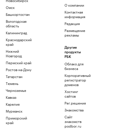
Новосибирск
О компании
Омск
Контактная
Башкортостан
информация
Вологодская
Редакция
область
Размещение
Калининград
рекламы
Краснодарский
край
Другие
Нижний
продукты
Новгород
РБК
Пермский край
Облако для
бизнеса
Ростов-на-Дону
Корпоративный
Татарстан
регистратор
Тюмень
доменов
Черноземье
Хостинг
сайтов
Кавказ
Рег.решения
Карелия
Знакомства
Мурманск
Сайт
Приморский
знакомств
край
podbor.ru