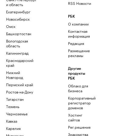
RSS Новости
и область
Екатеринбург
РБК
Новосибирск
О компании
Омск
Контактная
Башкортостан
информация
Вологодская
Редакция
область
Размещение
Калининград
рекламы
Краснодарский
край
Другие
Нижний
продукты
Новгород
РБК
Пермский край
Облако для
бизнеса
Ростов-на-Дону
Корпоративный
Татарстан
регистратор
Тюмень
доменов
Черноземье
Хостинг
сайтов
Кавказ
Рег.решения
Карелия
Знакомства
Мурманск