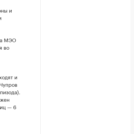
оны и
и
ка МЭО
я во
ходят и
 Чупров
пизода).
ожен
лиц — 6