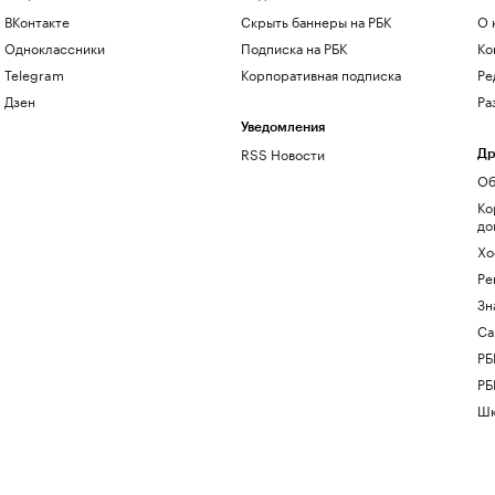
ВКонтакте
Скрыть баннеры на РБК
О 
Одноклассники
Подписка на РБК
Ко
Telegram
Корпоративная подписка
Ре
Дзен
Ра
Уведомления
RSS Новости
Др
Об
Ко
до
Хо
Ре
Зн
Са
РБ
РБ
Шк