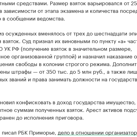
ными средствами. Размер взяток варьировался от 25
 в зависимости от этапа экзамена и количества посре
о в сообщении ведомства.
из осужденных вменялось от трех до шестнадцати эп
 взяток. Суд признал их виновными по пункту «а» час
0 УК РФ (получение взяток в значительном размере,
ое организованной группой) и назначил наказание от
шения свободы в колонии строгого режима. Дополнит
ены штрафы — от 350 тыс. до 5 млн руб., а также ли
ых званий и права занимать должности на государст
новил конфисковать в доход государства имущество,
нтное суммам полученных взяток. Арест активов под
ранен до исполнения приговора.
е писал РБК Приморье,
дело в отношении организатор