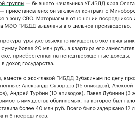
ой группы
— бывшего начальника УГИБДД края Олега
 — приостановлено: он заключил контракт с Минобор
ся в зону СВО. Материалы в отношении посредников 
ка МЭО ГИБДД выделены в отдельное производство.
 прокуратуры уже взыскано имущество экс-начальни
сумму более 20 млн руб., а квартира его заместител
токе, приобретенная на неподтвержденные доходы,
в доход государства.
, вместе с экс-главой ГИБДД Зубакиным по делу про
ненные: Александр Скворцов (15 эпизодов), Алексей
ов), Андрей Турбин (10 эпизодов), Павел Дубинин (3 э
оимость имущества обвиняемых, на которое был нал
ставила более 40 млн руб. Всего было задержано 12 
в и 6 посредников.