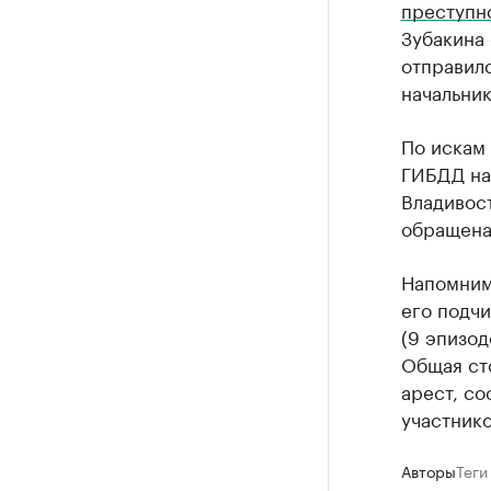
преступн
Зубакина
отправил
начальни
По искам
ГИБДД на 
Владивос
обращена 
Напомним
его подчи
(9 эпизод
Общая ст
арест, со
участнико
Авторы
Теги