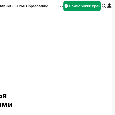
Приморский край
вления РБК
РБК Образование
редитные рейтинги
Франшизы
нсы
Рынок наличной валюты
ья
ими