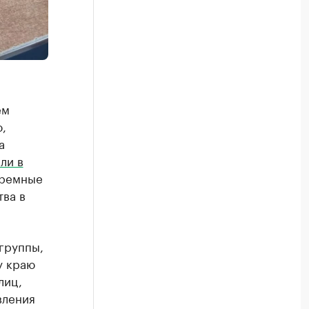
ем
,
а
ли в
юремные
тва в
группы,
у краю
лиц,
вления