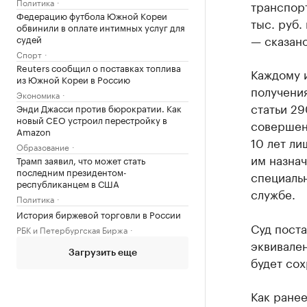
Политика
транспорт
Федерацию футбола Южной Кореи
тыс. руб.
обвинили в оплате интимных услуг для
— сказан
судей
Спорт
Reuters сообщил о поставках топлива
Каждому 
из Южной Кореи в Россию
получения
Экономика
статьи 29
Энди Джасси против бюрократии. Как
новый CEO устроил перестройку в
совершенн
Amazon
10 лет ли
Образование
им назнач
Трамп заявил, что может стать
последним президентом-
специальн
республиканцем в США
службе.
Политика
История биржевой торговли в России
Суд поста
РБК и Петербургская Биржа
эквивале
Загрузить еще
будет сох
Как ране