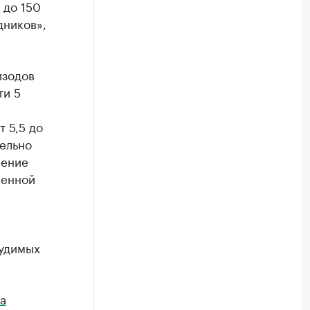
 до 150
дников»,
изодов
ти 5
 5,5 до
ельно
шение
венной
судимых
а