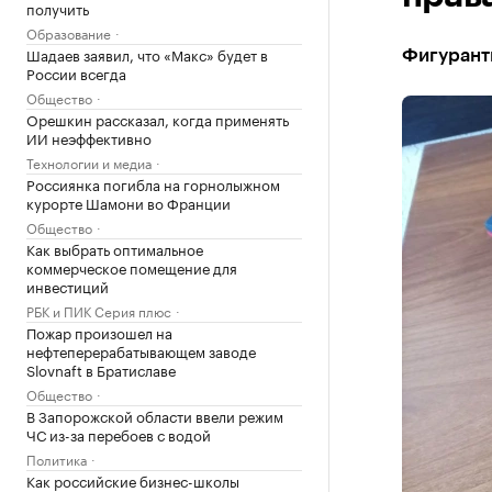
получить
Образование
Шадаев заявил, что «Макс» будет в
Фигурант
России всегда
Общество
Орешкин рассказал, когда применять
ИИ неэффективно
Технологии и медиа
Россиянка погибла на горнолыжном
курорте Шамони во Франции
Общество
Как выбрать оптимальное
коммерческое помещение для
инвестиций
РБК и ПИК Серия плюс
Пожар произошел на
нефтеперерабатывающем заводе
Slovnaft в Братиславе
Общество
В Запорожской области ввели режим
ЧС из-за перебоев с водой
Политика
Как российские бизнес-школы