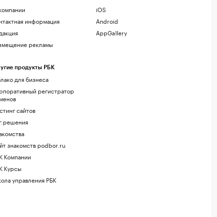
компании
iOS
нтактная информация
Android
дакция
AppGallery
змещение рекламы
угие продукты РБК
лако для бизнеса
рпоративный регистратор
менов
стинг сайтов
г.решения
акомства
йт знакомств podbor.ru
К Компании
К Курсы
ола управления РБК