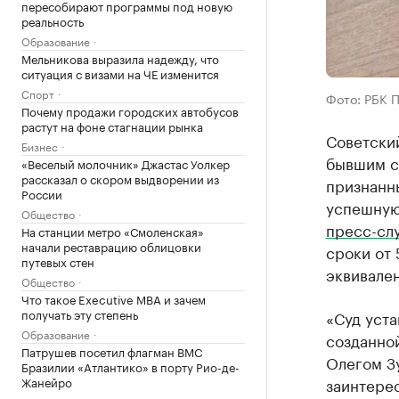
пересобирают программы под новую
реальность
Образование
Мельникова выразила надежду, что
ситуация с визами на ЧЕ изменится
Спорт
Фото: РБК 
Почему продажи городских автобусов
растут на фоне стагнации рынка
Советски
Бизнес
бывшим с
«Веселый молочник» Джастас Уолкер
рассказал о скором выдворении из
признанн
России
успешную 
Общество
пресс-сл
На станции метро «Смоленская»
начали реставрацию облицовки
сроки от 
путевых стен
эквивален
Общество
Что такое Executive MBA и зачем
получать эту степень
«Суд уста
Образование
созданно
Патрушев посетил флагман ВМС
Олегом Зу
Бразилии «Атлантико» в порту Рио-де-
Жанейро
заинтере