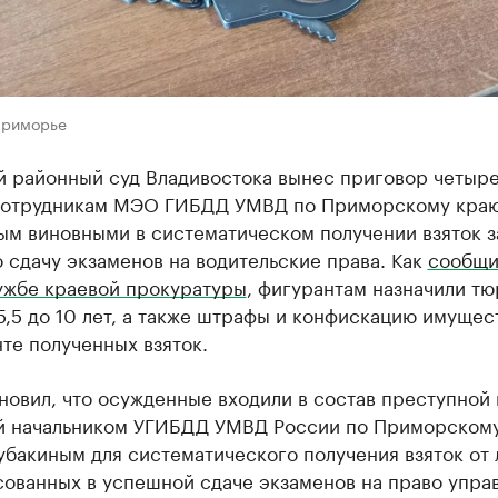
Приморье
й районный суд Владивостока вынес приговор четыр
отрудникам МЭО ГИБДД УМВД по Приморскому краю
ым виновными в систематическом получении взяток з
сдачу экзаменов на водительские права. Как
сообщи
ужбе краевой прокуратуры
, фигурантам назначили т
5,5 до 10 лет, а также штрафы и конфискацию имущес
те полученных взяток.
новил, что осужденные входили в состав преступной 
й начальником УГИБДД УМВД России по Приморском
бакиным для систематического получения взяток от 
сованных в успешной сдаче экзаменов на право упра