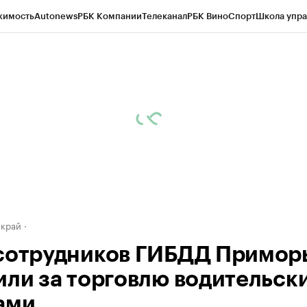
жимость
Autonews
РБК Компании
Телеканал
РБК Вино
Спорт
Школа упра
д
Стиль
Крипто
РБК Бизнес-среда
Дискуссионный клуб
Исследования
К
а контрагентов
Политика
Экономика
Бизнес
Технологии и медиа
Фина
 край
сотрудников ГИБДД Примор
или за торговлю водительск
ами