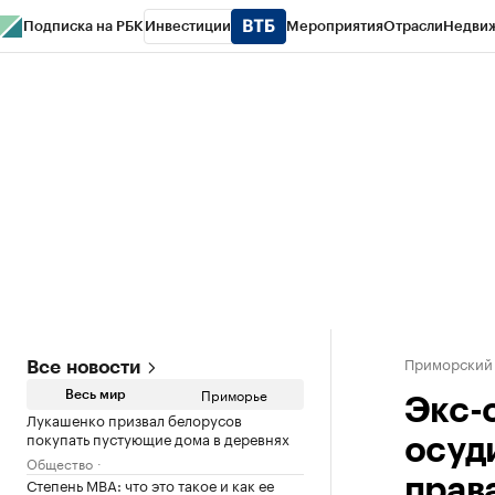
Подписка на РБК
Инвестиции
Мероприятия
Отрасли
Недви
РБК Курсы
РБК Life
Тренды
Визионеры
Национальные проекты
Горо
Газета
Спецпроекты СПб
Конференции СПб
Спецпроекты
Проверк
Приморский
Все новости
Приморье
Весь мир
Экс-
Лукашенко призвал белорусов
покупать пустующие дома в деревнях
осуд
Общество
Степень MBA: что это такое и как ее
прав