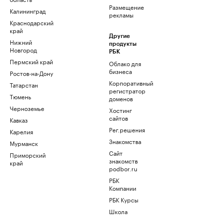
Размещение
Калининград
рекламы
Краснодарский
край
Другие
Нижний
продукты
Новгород
РБК
Пермский край
Облако для
бизнеса
Ростов-на-Дону
Корпоративный
Татарстан
регистратор
Тюмень
доменов
Черноземье
Хостинг
сайтов
Кавказ
Рег.решения
Карелия
Знакомства
Мурманск
Сайт
Приморский
знакомств
край
podbor.ru
РБК
Компании
РБК Курсы
Школа