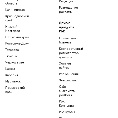
Редакция
область
Размещение
Калининград
рекламы
Краснодарский
край
Другие
Нижний
продукты
Новгород
РБК
Пермский край
Облако для
бизнеса
Ростов-на-Дону
Корпоративный
Татарстан
регистратор
Тюмень
доменов
Черноземье
Хостинг
сайтов
Кавказ
Рег.решения
Карелия
Знакомства
Мурманск
Сайт
Приморский
знакомств
край
podbor.ru
РБК
Компании
РБК Курсы
Школа