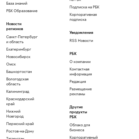
База знаний
Подписка на РБК
РБК Образование
Корпоративная
подписка
Новости
регионов
Уведомления
Санкт-Петербург
RSS Новости
и область
Екатеринбург
РБК
Новосибирск
О компании
Омск
Контактная
Башкортостан
информация
Вологодская
Редакция
область
Размещение
Калининград
рекламы
Краснодарский
край
Другие
Нижний
продукты
Новгород
РБК
Пермский край
Облако для
бизнеса
Ростов-на-Дону
Корпоративный
Татарстан