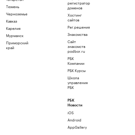
регистратор
Тюмень
доменов
Черноземье
Хостинг
сайтов
Кавказ
Рег.решения
Карелия
Знакомства
Мурманск
Сайт
Приморский
знакомств
край
podbor.ru
РБК
Компании
РБК Курсы
Школа
управления
РБК
РБК
Новости
iOS
Android
AppGallery