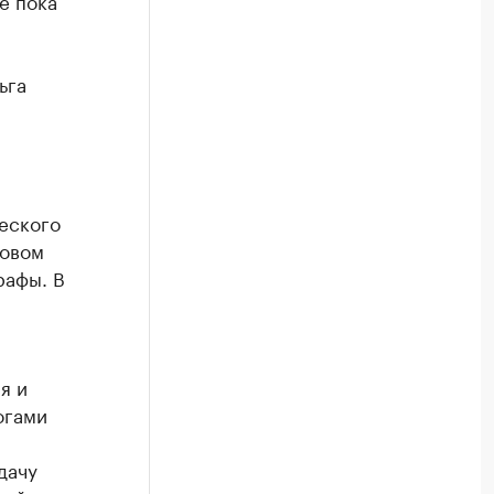
е пока
ьга
еского
товом
рафы. В
я и
огами
дачу