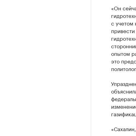
«Он сейча
гидротехн
с учетом 
привести 
гидротех
сторонний
опытом ра
это предс
политолог
Упраздне
объяснил
федеральн
изменени
газифика
«Сахалин,