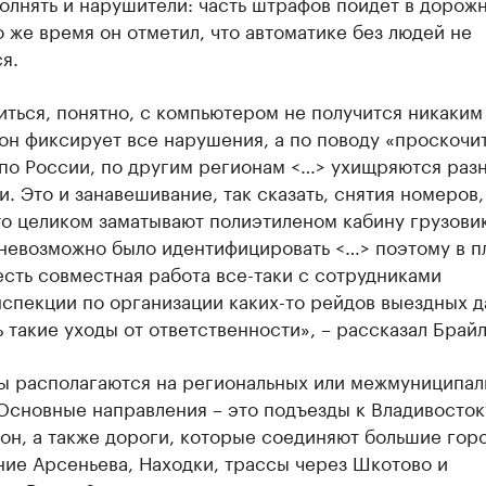
олнять и нарушители: часть штрафов пойдет в дорож
о же время он отметил, что автоматике без людей не
я.
ться, понятно, с компьютером не получится никаким
он фиксирует все нарушения, а по поводу «проскочит
 по России, по другим регионам <…> ухищряются раз
. Это и занавешивание, так сказать, снятия номеров,
то целиком заматывают полиэтиленом кабину грузовик
 невозможно было идентифицировать <…> поэтому в п
сть совместная работа все-таки с сотрудниками
спекции по организации каких-то рейдов выездных 
 такие уходы от ответственности», – рассказал Брай
ы располагаются на региональных или межмуниципал
Основные направления – это подъезды к Владивосток
он, а также дороги, которые соединяют большие горо
ие Арсеньева, Находки, трассы через Шкотово и