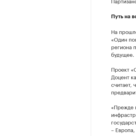
Партизанс
Путь на в
На прошл
«Один поя
региона п
будущее.
Проект «О
Доцент к
считает, 
предвари
«Прежде 
инфрастр
государст
– Европа,