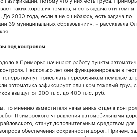
о газификации, потому что у них есть труба. Приморь
вает таких хороших темпов, и есть задача эти темпы
. До 2030 года, если я не ошибаюсь, есть задача по
ии 39 муниципальных образований», – рассказала Ол
кая.
зы под контролем
еделе в Приморье начинают работу пункты автоматич
контроля. Несколько лет они функционировали в тес
а теперь начнут присылать перевозчикам немалые шт
сли автоматика зафиксирует слишком тяжелый груз, с
ков взыщут от 200 тыс. до 400 тыс. руб.
ы, по мнению заместителя начальника отдела контрол
работ Приморского управления автомобильными дор
райловского, станут дополнительным средством для
вопроса обеспечения сохранности дорог. Причём, за