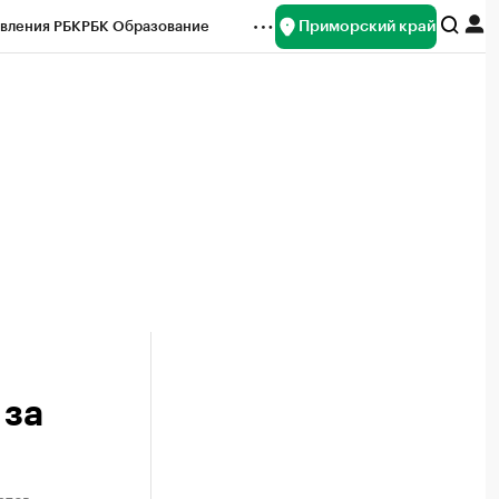
Приморский край
вления РБК
РБК Образование
редитные рейтинги
Франшизы
нсы
Рынок наличной валюты
 за
етов