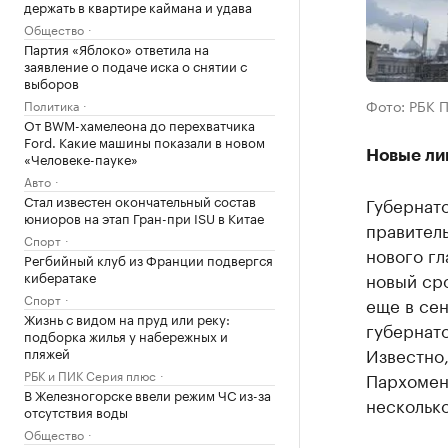
держать в квартире каймана и удава
Общество
Партия «Яблоко» ответила на
заявление о подаче иска о снятии с
выборов
Фото: РБК 
Политика
От BWM-хамелеона до перехватчика
Ford. Какие машины показали в новом
Новые ли
«Человеке-пауке»
Авто
Стал известен окончательный состав
Губернат
юниоров на этап Гран-при ISU в Китае
правитель
Спорт
нового гл
Регбийный клуб из Франции подвергся
кибератаке
новый ср
Спорт
еще в сен
Жизнь с видом на пруд или реку:
губернато
подборка жилья у набережных и
Известно
пляжей
РБК и ПИК Серия плюс
Пархомен
В Железногорске ввели режим ЧС из-за
несколько
отсутствия воды
Общество