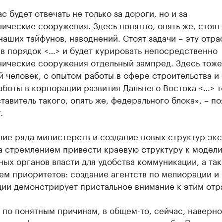
с будет отвечать не только за дороги, но и за
ические сооружения. Здесь понятно, опять же, стоят
наших тайфунов, наводнений. Стоят задачи – эту отра
в порядок <…> и будет курировать непосредственно
нические сооружения отдельный зампред. Здесь тоже
 человек, с опытом работы в сфере строительства и 
боты в корпорации развития Дальнего Востока <…> то
тавитель такого, опять же, федерального блока», – п
.
ние ряда министерств и создание новых структур эк
а стремлением привести краевую структуру к модел
ых органов власти для удобства коммуникации, а так
ем приоритетов: создание агентств по мелиорации и
ции демонстрирует пристальное внимание к этим отр
 по понятным причинам, в общем-то, сейчас, наверно