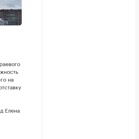
раевого
лжность
го на
отставку
д Елена