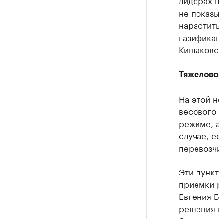
лидерах п
не показы
нарастить
газификац
Кишаковс
Тяжелово
На этой н
весового 
режиме, 
случае, е
перевозчи
Эти пункт
приемки 
Евгения Б
решения 