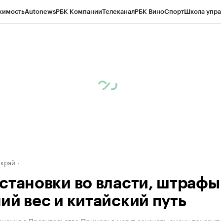
жимость
Autonews
РБК Компании
Телеканал
РБК Вино
Спорт
Школа упра
д
Стиль
Крипто
РБК Бизнес-среда
Дискуссионный клуб
Исследования
К
а контрагентов
Политика
Экономика
Бизнес
Технологии и медиа
Фина
 край
становки во власти, штрафы
ий вес и китайский путь
ачения в Правительстве Приморья могут означать смену приорит