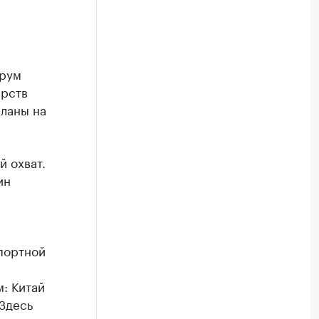
орум
арств
планы на
й охват.
ин
портной
: Китай
 Здесь