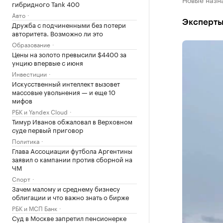
гибридного Tank 400
Авто
Эксперты
Дружба с подчиненными без потери
авторитета. Возможно ли это
Образование
Цены на золото превысили $4400 за
унцию впервые с июня
Инвестиции
Искусственный интеллект вызовет
массовые увольнения — и еще 10
мифов
РБК и Yandex Cloud
Тимур Иванов обжаловал в Верховном
суде первый приговор
Политика
Глава Ассоциации футбола Аргентины
заявил о кампании против сборной на
ЧМ
Спорт
Зачем малому и среднему бизнесу
облигации и что важно знать о бирже
РБК и МСП Банк
Суд в Москве запретил пенсионерке