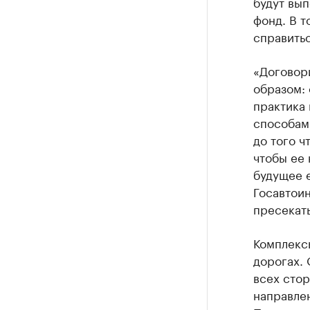
будут вып
фонд. В т
справитьс
«Договори
образом: 
практика
способами
до того ч
чтобы ее
будущее е
Госавтоин
пресекать
Комплекс
дорогах. 
всех стор
направлен