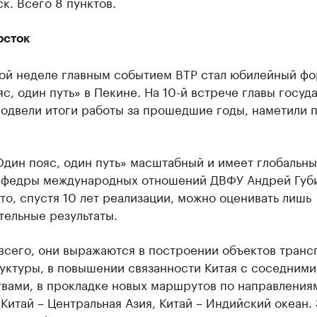
к. Всего 8 пунктов.
осток
ой неделе главным событием ВТР стал юбилейный ф
с, один путь» в Пекине. На 10-й встрече главы госуд
одвели итоги работы за прошедшие годы, наметили 
дин пояс, один путь» масштабный и имеет глобальны
афедры международных отношений ДВФУ Андрей Губ
что, спустя 10 лет реализации, можно оценивать лишь
тельные результаты.
всего, они выражаются в построении объектов транс
уктуры, в повышении связанности Китая с соседними
вами, в прокладке новых маршрутов по направлениям
 Китай – Центральная Азия, Китай – Индийский океан.