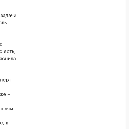
 задачи
сль
с
 есть,
ояснила
сперт
и
же –
аслям.
е, в