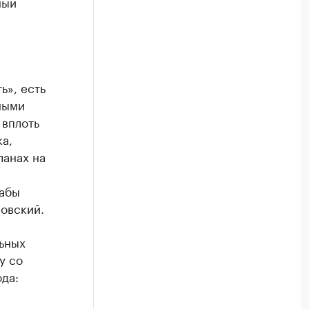
ный
ь», есть
ными
 вплоть
а,
ланах на
дабы
ловский.
ьных
у со
да: