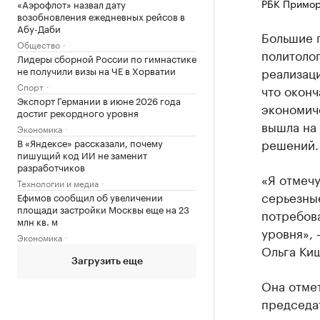
РБК Примор
«Аэрофлот» назвал дату
возобновления ежедневных рейсов в
Абу-Даби
Большие 
Общество
политолог
Лидеры сборной России по гимнастике
не получили визы на ЧЕ в Хорватии
реализац
Спорт
что окон
Экспорт Германии в июне 2026 года
экономиче
достиг рекордного уровня
вышла на
Экономика
решений.
В «Яндексе» рассказали, почему
пишущий код ИИ не заменит
разработчиков
«Я отмечу
Технологии и медиа
серьезны
Ефимов сообщил об увеличении
площади застройки Москвы еще на 23
потребов
млн кв. м
уровня», 
Экономика
Ольга Ки
Загрузить еще
Она отмет
председат