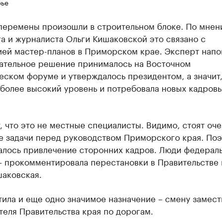
ье
перемены произошли в строительном блоке. По мнен
а и журналиста Ольги Кишаковской это связано с
ией мастер-планов в Приморском крае. Эксперт напо
чательное решение принималось на Восточном
ском форуме и утверждалось президентом, а значит,
 более высокий уровень и потребовала новых кадров
, что это не местные специалисты. Видимо, стоят оче
е задачи перед руководством Приморского края. По
алось привлечение сторонних кадров. Люди федерал
– прокомментировала перестановки в Правительстве 
шаковская.
ила и еще одно значимое назначение – смену замест
еля Правительства края по дорогам.