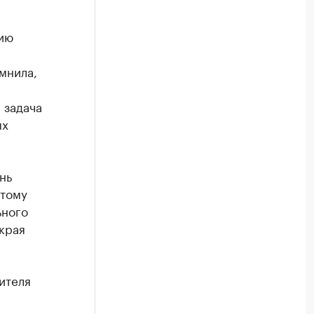
ию
мнила,
 задача
ых
нь
этому
ьного
края
ителя