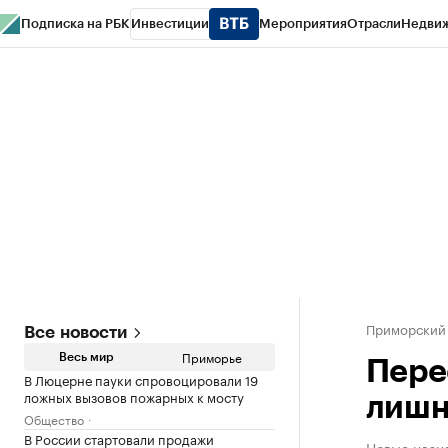
Подписка на РБК
Инвестиции
Мероприятия
Отрасли
Недви
РБК Курсы
РБК Life
Тренды
Визионеры
Национальные проекты
Горо
Газета
Спецпроекты СПб
Конференции СПб
Спецпроекты
Проверк
Приморский
Все новости
Приморье
Весь мир
Пере
В Люцерне пауки спровоцировали 19
ложных вызовов пожарных к мосту
лишн
Общество
В России стартовали продажи
Новые назн