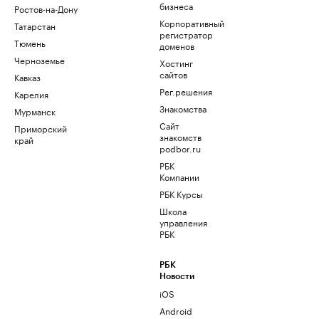
бизнеса
Ростов-на-Дону
Корпоративный
Татарстан
регистратор
Тюмень
доменов
Черноземье
Хостинг
сайтов
Кавказ
Рег.решения
Карелия
Знакомства
Мурманск
Сайт
Приморский
знакомств
край
podbor.ru
РБК
Компании
РБК Курсы
Школа
управления
РБК
РБК
Новости
iOS
Android