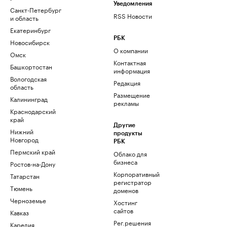
Уведомления
Санкт-Петербург
RSS Новости
и область
Екатеринбург
РБК
Новосибирск
О компании
Омск
Контактная
Башкортостан
информация
Вологодская
Редакция
область
Размещение
Калининград
рекламы
Краснодарский
край
Другие
Нижний
продукты
Новгород
РБК
Пермский край
Облако для
бизнеса
Ростов-на-Дону
Корпоративный
Татарстан
регистратор
Тюмень
доменов
Черноземье
Хостинг
сайтов
Кавказ
Рег.решения
Карелия