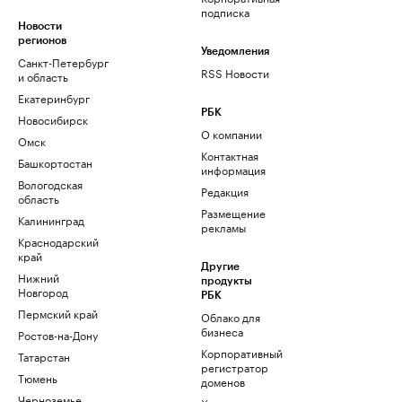
подписка
Новости
регионов
Уведомления
Санкт-Петербург
RSS Новости
и область
Екатеринбург
РБК
Новосибирск
О компании
Омск
Контактная
Башкортостан
информация
Вологодская
Редакция
область
Размещение
Калининград
рекламы
Краснодарский
край
Другие
Нижний
продукты
Новгород
РБК
Пермский край
Облако для
бизнеса
Ростов-на-Дону
Корпоративный
Татарстан
регистратор
Тюмень
доменов
Черноземье