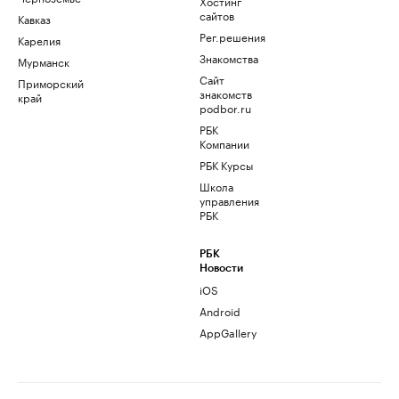
Хостинг
сайтов
Кавказ
Рег.решения
Карелия
Знакомства
Мурманск
Сайт
Приморский
знакомств
край
podbor.ru
РБК
Компании
РБК Курсы
Школа
управления
РБК
РБК
Новости
iOS
Android
AppGallery