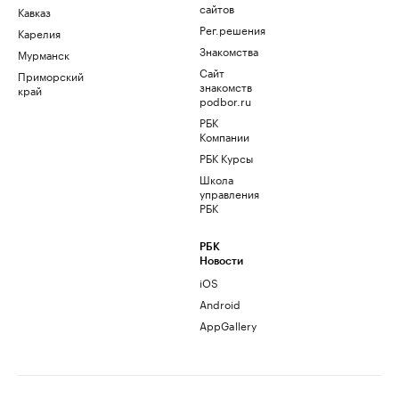
сайтов
Кавказ
Рег.решения
Карелия
Знакомства
Мурманск
Сайт
Приморский
знакомств
край
podbor.ru
РБК
Компании
РБК Курсы
Школа
управления
РБК
РБК
Новости
iOS
Android
AppGallery