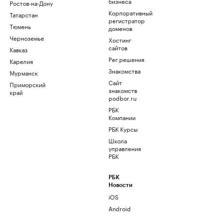
бизнеса
Ростов-на-Дону
Корпоративный
Татарстан
регистратор
Тюмень
доменов
Черноземье
Хостинг
сайтов
Кавказ
Рег.решения
Карелия
Знакомства
Мурманск
Сайт
Приморский
знакомств
край
podbor.ru
РБК
Компании
РБК Курсы
Школа
управления
РБК
РБК
Новости
iOS
Android