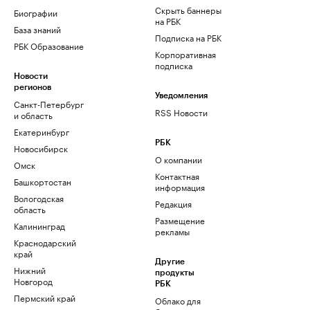
Скрыть баннеры
Биографии
на РБК
База знаний
Подписка на РБК
РБК Образование
Корпоративная
подписка
Новости
регионов
Уведомления
Санкт-Петербург
RSS Новости
и область
Екатеринбург
РБК
Новосибирск
О компании
Омск
Контактная
Башкортостан
информация
Вологодская
Редакция
область
Размещение
Калининград
рекламы
Краснодарский
край
Другие
Нижний
продукты
Новгород
РБК
Пермский край
Облако для