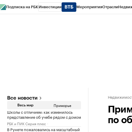
Подписка на РБК
Инвестиции
Мероприятия
Отрасли
Недви
РБК Курсы
РБК Life
Тренды
Визионеры
Национальные проекты
Горо
Газета
Спецпроекты СПб
Конференции СПб
Спецпроекты
Проверк
Недвижимос
Все новости
Приморье
Весь мир
Прим
Школы с отличием: как изменилось
представление об учебе рядом с домом
по о
РБК и ПИК Серия плюс
В Рунете пожаловались на масштабный