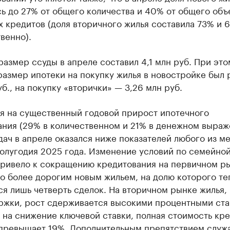
ь до 27% от общего количества и 40% от общего объ
 кредитов (доля вторичного жилья составила 73% и 
венно).
азмер ссуды в апреле составил 4,1 млн руб. При это
азмер ипотеки на покупку жилья в новостройке был 
уб., на покупку «вторички» — 3,26 млн руб.
я на существенный годовой прирост ипотечного
ания (29% в количественном и 21% в денежном выраж
ач в апреле оказался ниже показателей любого из м
полугодия 2025 года. Изменение условий по семейно
привело к сокращению кредитования на первичном ры
о более дорогим новым жильем, на долю которого те
я лишь четверть сделок. На вторичном рынке жилья, 
ржки, рост сдерживается высокими процентными ста
на снижение ключевой ставки, полная стоимость кре
превышает 19%. Дополнительным препятствием служ