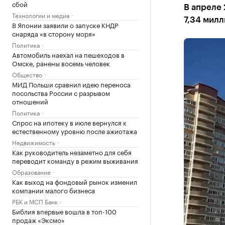
сбой
В апреле
Технологии и медиа
7,34 мил
В Японии заявили о запуске КНДР
снаряда «в сторону моря»
Политика
Автомобиль наехал на пешеходов в
Омске, ранены восемь человек
Общество
МИД Польши сравнил идею переноса
посольства России с разрывом
отношений
Политика
Спрос на ипотеку в июле вернулся к
естественному уровню после ажиотажа
Недвижимость
Как руководитель незаметно для себя
переводит команду в режим выживания
Образование
Как выход на фондовый рынок изменил
компании малого бизнеса
РБК и МСП Банк
Библия впервые вошла в топ-100
продаж «Эксмо»