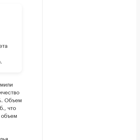
ета
.
рмили
ичество
%. Объем
., что
у объем
лья