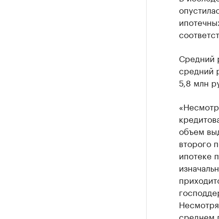
опустилас
ипотечных
соответст
Средний р
средний р
5,8 млн р
«Несмотр
кредитов
объем выд
второго 
ипотеке 
изначальн
приходитс
господде
Несмотря 
среднем 