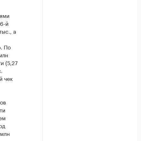
лями
6-й
ыс., а
. По
млн
и (5,27
.
й чек
тов
ти
ем
рд
 млн