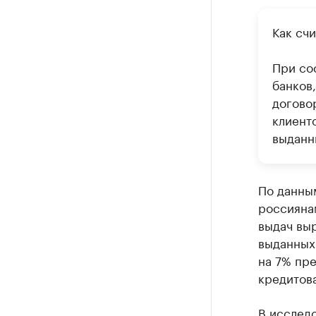
Как счи
При со
банков
догово
клиент
выданн
По данным
россиянам
выдач вы
выданных 
на 7% пре
кредитова
В исследо