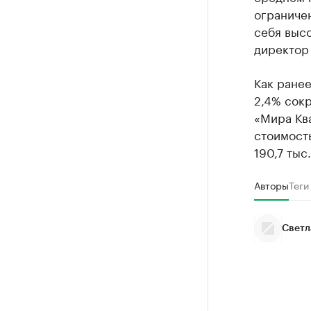
ограничен
себя выс
директор
Как ране
2,4% сокр
«Мира Ква
стоимость
190,7 тыс.
Авторы
Теги
Светл