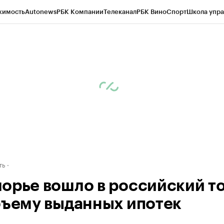
жимость
Autonews
РБК Компании
Телеканал
РБК Вино
Спорт
Школа упра
д
Стиль
Крипто
РБК Бизнес-среда
Дискуссионный клуб
Исследования
К
а контрагентов
Политика
Экономика
Бизнес
Технологии и медиа
Фина
ть
орье вошло в российский то
бъему выданных ипотек