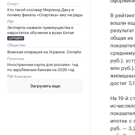
Спорт
Кто такой косовар Мирлинд Даку и
В рейтин
почему фанаты «Спартака» ему не рады
РБК
вошли еще
Эксперты назвали преимущества и
результат
недостатки обучения в вузах Китая
общая их 
РАДИО
показател
Общество
Военная операция на Украине. Онлайн
среднему 
Политика
руб.), ус
Иностранные карты для россиян: гид
млн руб.)
по зарубежным банкам на 2026 год
жилищных
РБК Компании
достиг 5,
Загрузить еще
На 19-й с
исчислялс
показате
ипотек с 
руб. — 3,