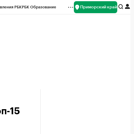
Приморский край
вления РБК
РБК Образование
редитные рейтинги
Франшизы
нсы
Рынок наличной валюты
п-15