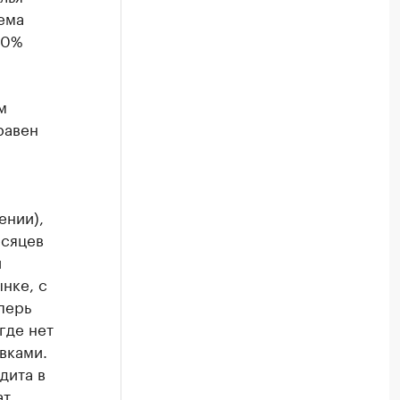
ема
60%
м
равен
ении),
есяцев
й
нке, с
перь
где нет
вками.
дита в
ат