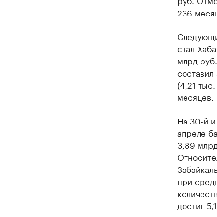
руб. Отме
236 меся
Следующи
стал Хаба
млрд руб.
составил 
(4,21 тыс
месяцев.
На 30-й и
апреле б
3,89 млрд
Относител
Забайкаль
при средн
количеств
достиг 5,