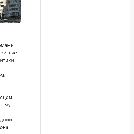
емами
,52 тыс.
литики
ом.
сяцем
ному —
й
едний
иона