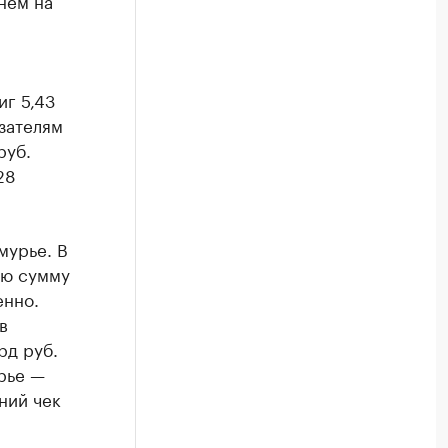
нем на
иг 5,43
азателям
руб.
28
мурье. В
ую сумму
енно.
в
рд руб.
рье —
ний чек