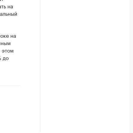
ть на
ральный
оке на
нным
и этом
% до