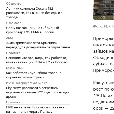
Общество
Летчики самолета Cessna 182
рассказали, как выжили без еды и в
холоде
Свое дело
Фото: РБК 
Geely назвал цены на гибридный
кроссовер EX5 EM-R в России
Приморье
Авто
«Электрические сети Армении»
ипотечног
передадут в доверительное управление
займов на
Политика
Объедине
Санкции: что это, виды, как работают,
влияние санкций США и ЕС на Россию
субъектов
База знаний
Приморски
Как работает крупнейшая товарно-
сырьевая биржа страны
Как уточ
РБК и Петербургская Биржа
Sky News рассказал о секретном
рост по 
подземном заводе ВСУ, где производят
4%.По их 
дроны
недвижимо
Политика
FIVB не накажет Россию за отказ ехать
срок — 22
на чемпионат мира в Польшу
оформили 