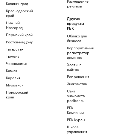
Размещение
Калининград
рекламы
Краснодарский
край
Другие
Нижний
продукты
Новгород
РБК
Пермский край
Облако для
бизнеса
Ростов-на-Дону
Корпоративный
Татарстан
регистратор
Тюмень
доменов
Черноземье
Хостинг
сайтов
Кавказ
Рег.решения
Карелия
Знакомства
Мурманск
Сайт
Приморский
знакомств
край
podbor.ru
РБК
Компании
РБК Курсы
Школа
управления