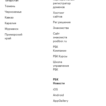
регистратор
Тюмень
доменов
Черноземье
Хостинг
сайтов
Кавказ
Рег.решения
Карелия
Знакомства
Мурманск
Сайт
Приморский
знакомств
край
podbor.ru
РБК
Компании
РБК Курсы
Школа
управления
РБК
РБК
Новости
iOS
Android
AppGallery