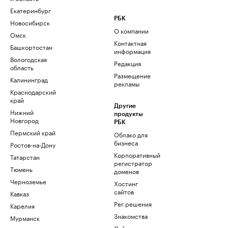
Екатеринбург
РБК
Новосибирск
О компании
Омск
Контактная
Башкортостан
информация
Вологодская
Редакция
область
Размещение
Калининград
рекламы
Краснодарский
край
Другие
Нижний
продукты
Новгород
РБК
Пермский край
Облако для
бизнеса
Ростов-на-Дону
Корпоративный
Татарстан
регистратор
Тюмень
доменов
Черноземье
Хостинг
сайтов
Кавказ
Рег.решения
Карелия
Знакомства
Мурманск
Сайт