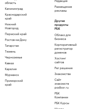
Редакция
область
Размещение
Калининград
рекламы
Краснодарский
край
Другие
Нижний
продукты
Новгород
РБК
Пермский край
Облако для
бизнеса
Ростов-на-Дону
Корпоративный
Татарстан
регистратор
Тюмень
доменов
Черноземье
Хостинг
сайтов
Кавказ
Рег.решения
Карелия
Знакомства
Мурманск
Сайт
Приморский
знакомств
край
podbor.ru
РБК
Компании
РБК Курсы
Школа