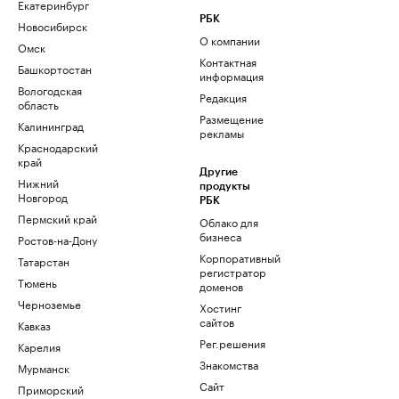
Екатеринбург
РБК
Новосибирск
О компании
Омск
Контактная
Башкортостан
информация
Вологодская
Редакция
область
Размещение
Калининград
рекламы
Краснодарский
край
Другие
Нижний
продукты
Новгород
РБК
Пермский край
Облако для
бизнеса
Ростов-на-Дону
Корпоративный
Татарстан
регистратор
Тюмень
доменов
Черноземье
Хостинг
сайтов
Кавказ
Рег.решения
Карелия
Знакомства
Мурманск
Сайт
Приморский