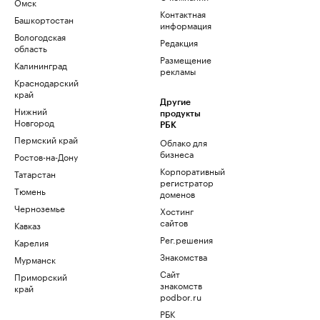
Омск
Контактная
Башкортостан
информация
Вологодская
Редакция
область
Размещение
Калининград
рекламы
Краснодарский
край
Другие
Нижний
продукты
Новгород
РБК
Пермский край
Облако для
бизнеса
Ростов-на-Дону
Корпоративный
Татарстан
регистратор
Тюмень
доменов
Черноземье
Хостинг
сайтов
Кавказ
Рег.решения
Карелия
Знакомства
Мурманск
Сайт
Приморский
знакомств
край
podbor.ru
РБК