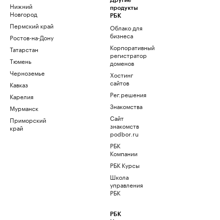
Другие
Нижний
продукты
Новгород
РБК
Пермский край
Облако для
бизнеса
Ростов-на-Дону
Корпоративный
Татарстан
регистратор
Тюмень
доменов
Черноземье
Хостинг
сайтов
Кавказ
Рег.решения
Карелия
Знакомства
Мурманск
Сайт
Приморский
знакомств
край
podbor.ru
РБК
Компании
РБК Курсы
Школа
управления
РБК
РБК