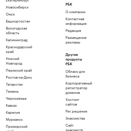
РБК
Новосибирск
О компании
Омск
Контактная
Башкортостан
информация
Вологодская
Редакция
область
Размещение
Калининград
рекламы
Краснодарский
край
Другие
Нижний
продукты
Новгород
РБК
Пермский край
Облако для
бизнеса
Ростов-на-Дону
Корпоративный
Татарстан
регистратор
Тюмень
доменов
Черноземье
Хостинг
сайтов
Кавказ
Рег.решения
Карелия
Знакомства
Мурманск
Сайт
Приморский
знакомств
край