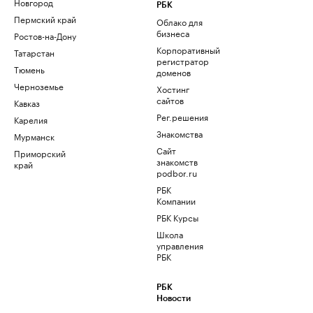
Новгород
РБК
Пермский край
Облако для
бизнеса
Ростов-на-Дону
Корпоративный
Татарстан
регистратор
Тюмень
доменов
Черноземье
Хостинг
сайтов
Кавказ
Рег.решения
Карелия
Знакомства
Мурманск
Сайт
Приморский
знакомств
край
podbor.ru
РБК
Компании
РБК Курсы
Школа
управления
РБК
РБК
Новости