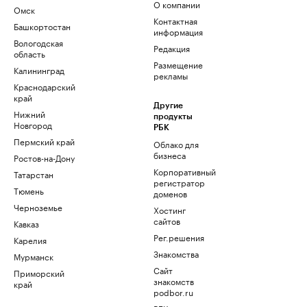
О компании
Омск
Контактная
Башкортостан
информация
Вологодская
Редакция
область
Размещение
Калининград
рекламы
Краснодарский
край
Другие
Нижний
продукты
Новгород
РБК
Пермский край
Облако для
бизнеса
Ростов-на-Дону
Корпоративный
Татарстан
регистратор
Тюмень
доменов
Черноземье
Хостинг
сайтов
Кавказ
Рег.решения
Карелия
Знакомства
Мурманск
Сайт
Приморский
знакомств
край
podbor.ru