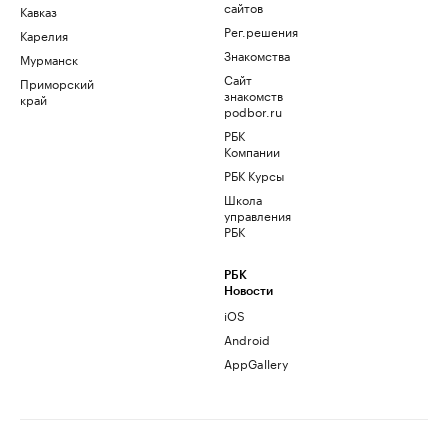
сайтов
Кавказ
Рег.решения
Карелия
Знакомства
Мурманск
Сайт
Приморский
знакомств
край
podbor.ru
РБК
Компании
РБК Курсы
Школа
управления
РБК
РБК
Новости
iOS
Android
AppGallery