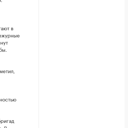
тают в
дежурные
чнут
бы.
метил,
нностью
бригад
. В