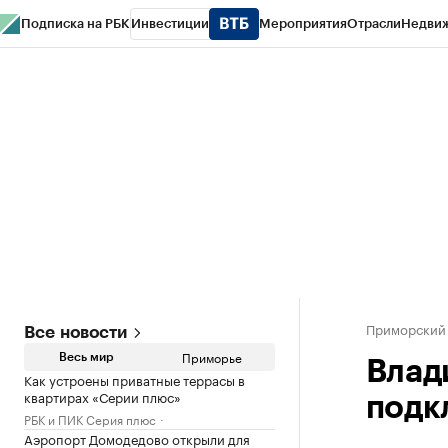
Подписка на РБК
Инвестиции
Мероприятия
Отрасли
Недви
РБК Курсы
РБК Life
Тренды
Визионеры
Национальные проекты
Горо
Газета
Спецпроекты СПб
Конференции СПб
Спецпроекты
Проверк
Приморский
Все новости
Приморье
Весь мир
Влад
Как устроены приватные террасы в
квартирах «Серии плюс»
подк
РБК и ПИК Серия плюс
Аэропорт Домодедово открыли для