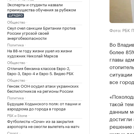
Эксперты и студенты назвали
преимущества обучения за рубежом
РАДИО
Общество
Сеул счел санкции Британии против
Фото: РБК 
России угрозой своей
энергобезопасности
Во Влади
Политика
На 88-м году жизни ушел из жизни
более 85%
художник Николай Марков
главы адм
Общество
отопитель
Отличия бензина классов Евро-2,
Евро-3, Евро-4 и Евро-5. Видео РБК
ситуации 
Общество
все город
Генсек ООН осудил атаки украинских
беспилотников на регионы России
«Похолод
Политика
такой тем
Будущее Ходынского поля: от пашни и
аэродрома до города в городе
данным м
РБК и Stone
достигли 
Футболисты «Сочи» из-за закрытия
решение н
аэропорта не смогли вылететь на матч
жилых дом
Спорт