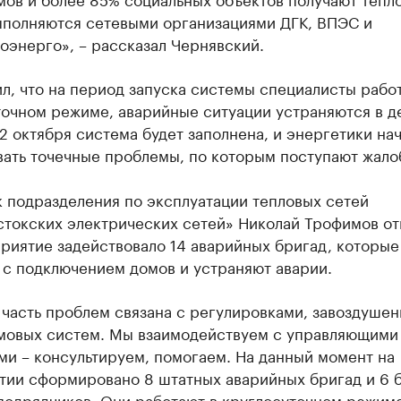
ыполняются сетевыми организациями ДГК, ВПЭС и
оэнерго», – рассказал Чернявский.
л, что на период запуска системы специалисты рабо
точном режиме, аварийные ситуации устраняются в 
22 октября система будет заполнена, и энергетики на
вать точечные проблемы, по которым поступают жало
 подразделения по эксплуатации тепловых сетей
стокских электрических сетей» Николай Трофимов от
риятие задействовало 14 аварийных бригад, которые
 с подключением домов и устраняют аварии.
 часть проблем связана с регулировками, завоздуше
мовых систем. Мы взаимодействуем с управляющими
ми – консультируем, помогаем. На данный момент на
тии сформировано 8 штатных аварийных бригад и 6 
подрядчиков. Они работают в круглосуточном режиме