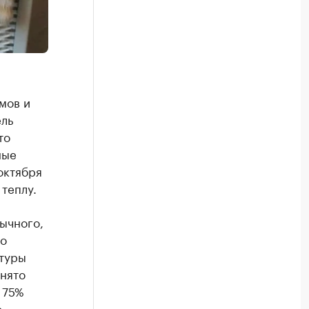
мов и
ель
то
ные
октября
теплу.
ычного,
По
туры
инято
 75%
.