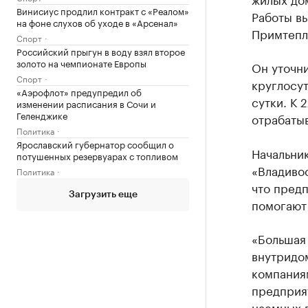
Винисиус продлил контракт с «Реалом»
Работы в
на фоне слухов об уходе в «Арсенал»
Примтепл
Спорт
Российский прыгун в воду взял второе
золото на чемпионате Европы
Он уточни
Спорт
круглосу
«Аэрофлот» предупредил об
сутки. К 
изменении расписания в Сочи и
Геленджике
отрабаты
Политика
Ярославский губернатор сообщил о
Начальник
потушенных резервуарах с топливом
«Владиво
Политика
что предп
Загрузить еще
помогают
«Большая
внутридо
компания
предприя
наемных 