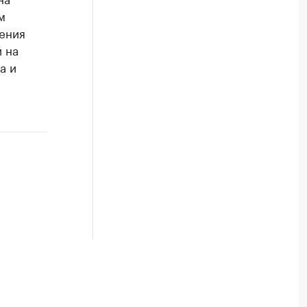
м
ения
 на
а и