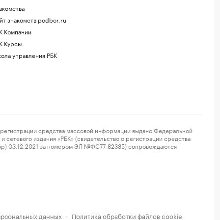
акомства
йт знакомств podbor.ru
К Компании
К Курсы
ола управления РБК
регистрации средства массовой информации выдано Федеральной
и сетевого издания «РБК» (свидетельство о регистрации средства
ор) 03.12.2021 за номером ЭЛ №ФС77-82385) сопровождаются
ерсональных данных
Политика обработки файлов cookie
·