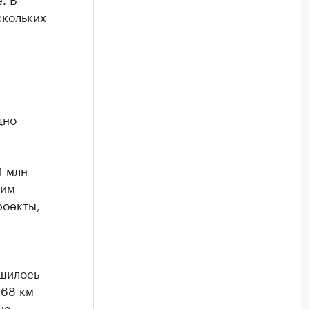
скольких
дно
1 млн
ним
роекты,
ьшилось
 68 км
на