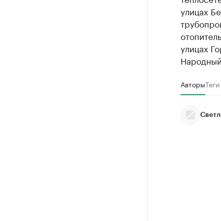
улицах Бе
трубопро
отопитель
улицах Го
Народный
Авторы
Теги
Светл