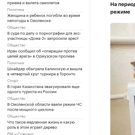
приема и вылета самолетов
На перио
Политика
режиме
Женщина и ребенок погибли во время
непогоды в Смоленске
Общество
В суде по делу о порнографии для экс-
участницы «Дома-2» запросили арест
Общество
Иран сообщил об «операции против
целей врага» в Ормузском проливе
Политика
Шнайдер обыграла Калинскую и вышла
в четвертый круг турнира в Торонто
Спорт
В горах Казахстана эвакуировали еще
одного туриста из России
Общество
В Смоленской области ввели режим ЧС
после мощного циклона
Общество
Что такое медленная жизнь и какую
роль в этом играет дерево
РБК и Старквуд