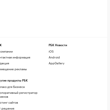
К
РБК Новости
компании
iOS
нтактная информация
Android
дакция
AppGallery
змещение рекламы
угие продукты РБК
лако для бизнеса
рпоративный регистратор
менов
стинг сайтов
г.решения