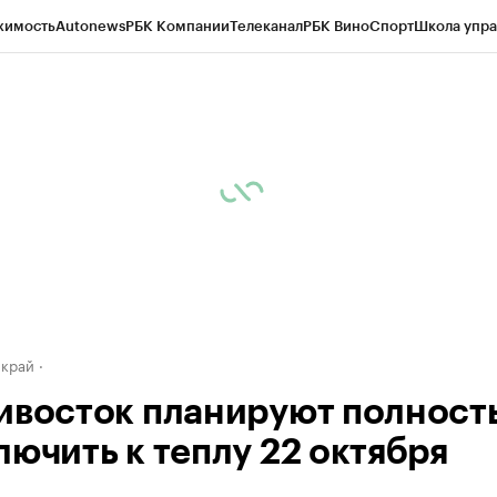
жимость
Autonews
РБК Компании
Телеканал
РБК Вино
Спорт
Школа упра
д
Стиль
Крипто
РБК Бизнес-среда
Дискуссионный клуб
Исследования
К
а контрагентов
Политика
Экономика
Бизнес
Технологии и медиа
Фина
 край
ивосток планируют полност
лючить к теплу 22 октября