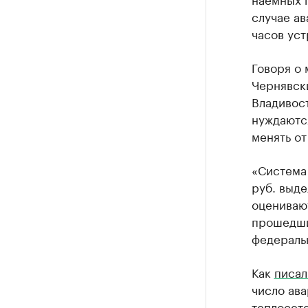
случае ав
часов уст
Говоря о
Чернявски
Владивост
нуждаютс
менять от
«Система
руб. выде
оценивают
прошедшие
федеральн
Как
писал
число ава
теплосете