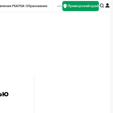
Приморский край
вления РБК
РБК Образование
редитные рейтинги
Франшизы
нсы
Рынок наличной валюты
ью