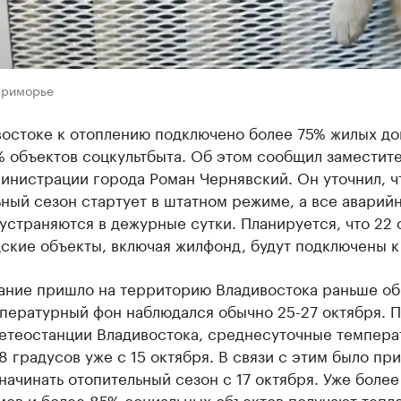
Приморье
востоке к отоплению подключено более 75% жилых до
 объектов соцкультбыта. Об этом сообщил заместит
инистрации города Роман Чернявский. Он уточнил, ч
ный сезон стартует в штатном режиме, а все аварий
устраняются в дежурные сутки. Планируется, что 22 
ские объекты, включая жилфонд, будут подключены к 
ание пришло на территорию Владивостока раньше об
пературный фон наблюдался обычно 25-27 октября. 
етеостанции Владивостока, среднесуточные темпера
8 градусов уже с 15 октября. В связи с этим было пр
ачинать отопительный сезон с 17 октября. Уже более
ов и более 85% социальных объектов получают тепло