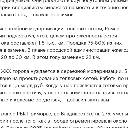
арии специалисты выезжают на место и в течение не
раняют ее», – сказал Трофимов.
 масштабной модернизации тепловых сетей, Роман
й подчеркнул, что в целом протяженность сетей
ока составляет 1,5 тыс. км. Порядка 75-80% из них
я в замене. В плане городской администрации ежего
 20 до 30 км. В этом году заменено 22 км.
 ЖКХ города нуждается в серьезной модернизации. 5
лено на проектирование тепловых сетей. Работы по 
ся в 1,5 млрд руб. Когда у нас появляются готовые п
 госэкспертизу, у нас есть возможность привлекать
ые и краевые средства», – добавил замглавы.
 ранее
РБК Приморье, во Владивостоке на 27% умен
рий после того, как в городе отремонтировали около
й. Только за 2025 год работы коснулись 22 км сетей 