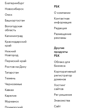
Екатеринбург
РБК
Новосибирск
О компании
Омск
Контактная
Башкортостан
информация
Вологодская
Редакция
область
Размещение
Калининград
рекламы
Краснодарский
край
Другие
Нижний
продукты
Новгород
РБК
Пермский край
Облако для
бизнеса
Ростов-на-Дону
Корпоративный
Татарстан
регистратор
Тюмень
доменов
Черноземье
Хостинг
сайтов
Кавказ
Рег.решения
Карелия
Знакомства
Мурманск
Сайт
Приморский