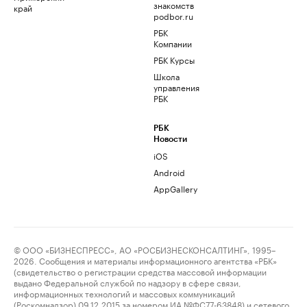
знакомств
край
podbor.ru
РБК
Компании
РБК Курсы
Школа
управления
РБК
РБК
Новости
iOS
Android
AppGallery
© ООО «БИЗНЕСПРЕСС», АО «РОСБИЗНЕСКОНСАЛТИНГ», 1995–
2026. Сообщения и материалы информационного агентства «РБК»
(свидетельство о регистрации средства массовой информации
выдано Федеральной службой по надзору в сфере связи,
информационных технологий и массовых коммуникаций
(Роскомнадзор) 09.12.2015 за номером ИА №ФС77-63848) и сетевого