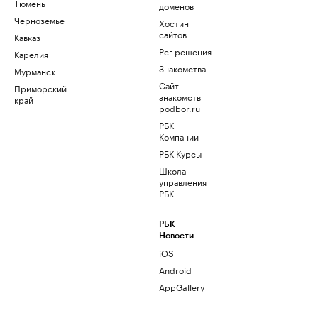
Тюмень
доменов
Черноземье
Хостинг
сайтов
Кавказ
Рег.решения
Карелия
Знакомства
Мурманск
Сайт
Приморский
знакомств
край
podbor.ru
РБК
Компании
РБК Курсы
Школа
управления
РБК
РБК
Новости
iOS
Android
AppGallery