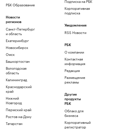
Подписка на РБК
РБК Образование
Корпоративная
подписка
Новости
регионов
Уведомления
Санкт-Петербург
RSS Новости
и область
Екатеринбург
РБК
Новосибирск
О компании
Омск
Контактная
Башкортостан
информация
Вологодская
Редакция
область
Размещение
Калининград
рекламы
Краснодарский
край
Другие
Нижний
продукты
Новгород
РБК
Пермский край
Облако для
бизнеса
Ростов-на-Дону
Корпоративный
Татарстан
регистратор