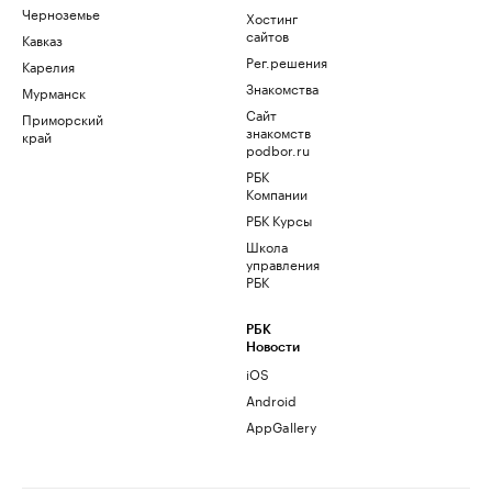
Черноземье
Хостинг
сайтов
Кавказ
Рег.решения
Карелия
Знакомства
Мурманск
Сайт
Приморский
знакомств
край
podbor.ru
РБК
Компании
РБК Курсы
Школа
управления
РБК
РБК
Новости
iOS
Android
AppGallery