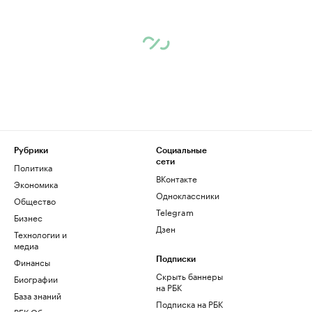
Рубрики
Социальные
сети
Политика
ВКонтакте
Экономика
Одноклассники
Общество
Telegram
Бизнес
Дзен
Технологии и
медиа
Финансы
Подписки
Скрыть баннеры
Биографии
на РБК
База знаний
Подписка на РБК
РБК Образование