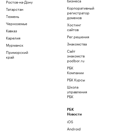
бизнеса
Ростов-на-Дону
Корпоративный
Татарстан
регистратор
Тюмень
доменов
Черноземье
Хостинг
сайтов
Кавказ
Рег.решения
Карелия
Знакомства
Мурманск
Сайт
Приморский
знакомств
край
podbor.ru
РБК
Компании
РБК Курсы
Школа
управления
РБК
РБК
Новости
iOS
Android