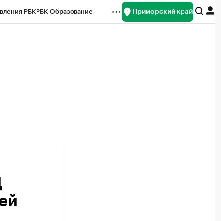
Приморский край
вления РБК
РБК Образование
редитные рейтинги
Франшизы
нсы
Рынок наличной валюты
Ц
лей