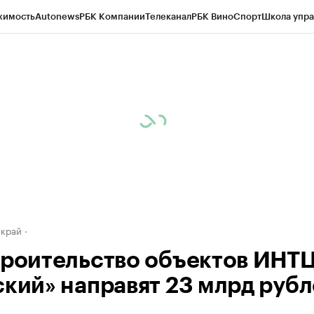
жимость
Autonews
РБК Компании
Телеканал
РБК Вино
Спорт
Школа упра
д
Стиль
Крипто
РБК Бизнес-среда
Дискуссионный клуб
Исследования
К
а контрагентов
Политика
Экономика
Бизнес
Технологии и медиа
Фина
 край
троительство объектов ИНТ
ский» направят 23 млрд руб