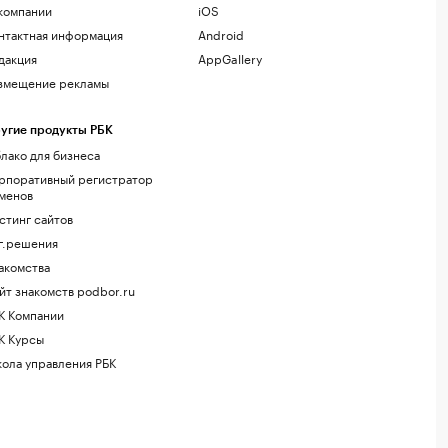
компании
iOS
нтактная информация
Android
дакция
AppGallery
змещение рекламы
угие продукты РБК
лако для бизнеса
рпоративный регистратор
менов
стинг сайтов
г.решения
акомства
йт знакомств podbor.ru
К Компании
К Курсы
ола управления РБК