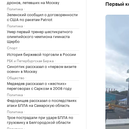
дронов, летевших на Москву
Первый к
Политика
Зеленский сообщил о договоренности
с США по ракетам Patriot
Политика
Умер первый тренер шестикратного
олимпийского чемпиона гимнаста
Щербо
Спорт
История биржевой торговли в России
РБК и Петербургская Биржа
Синоптик рассказал о «первом визите
осени» в Москву
Общество
Медведев рассказал о «жестких»
переговорах с Саркози в 2008 году
Политика
Федорищев рассказал о последствиях
атаки БПЛА на Самарскую область
Политика
Трое пострадали при ударе БПЛА по
грузовику в Белгородской области
Политика