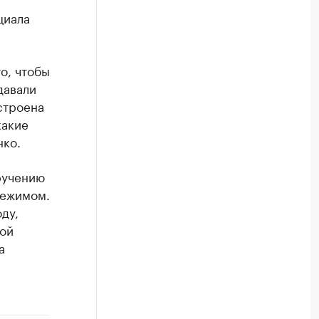
циала
о, чтобы
давали
строена
какие
нко.
ручению
режимом.
ду,
рой
а