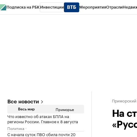
Подписка на РБК
Инвестиции
Мероприятия
Отрасли
Недви
РБК Курсы
РБК Life
Тренды
Визионеры
Национальные проекты
Горо
Газета
Спецпроекты СПб
Конференции СПб
Спецпроекты
Проверк
Приморский
Все новости
Приморье
Весь мир
На с
Что известно об атаках БПЛА на
регионы России. Главное к 8 августа
«Рус
Политика
С начала суток ПВО сбила почти 20