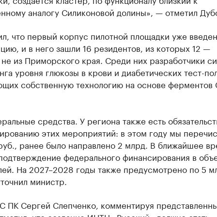
енному аналогу Силиконовой долины», — отметил Дуб
л, что первый корпус пилотной площадки уже введен
цию, и в него зашли 16 резидентов, из которых 12 —
 не из Приморского края. Среди них разработчики с
га уровня глюкозы в крови и диабетических тест-по
ющих собственную технологию на основе ферментов
ральные средства. У региона также есть обязательст
ированию этих мероприятий: в этом году мы перечи
руб., ранее было направлено 2 млрд. В ближайшее в
подтверждение федерального финансирования в объе
лей. На 2027–2028 годы также предусмотрено по 5 м
уточнил министр.
ЗС ПК Сергей Слепченко, комментируя представленн
тметил, что создание ИНТЦ «Русский» должно стать