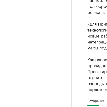
долгосро
региона.
«Для Прим
технологи
новые раб
интеграц
меры подд
Как ране
президен
Проектир
строитель
очередью
первом эт
Авторы
Теги