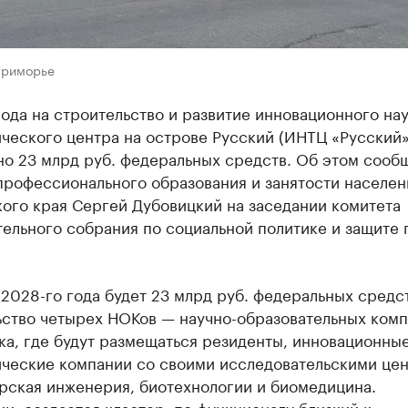
Приморье
ода на строительство и развитие инновационного нау
ческого центра на острове Русский (ИНТЦ «Русский»
но 23 млрд руб. федеральных средств. Об этом сооб
профессионального образования и занятости населен
ого края Сергей Дубовицкий на заседании комитета
ельного собрания по социальной политике и защите 
 2028-го года будет 23 млрд руб. федеральных средст
ьство четырех НОКов — научно-образовательных комп
ка, где будут размещаться резиденты, инновационны
ические компании со своими исследовательскими цен
орская инженерия, биотехнологии и биомедицина.
и, создается кластер, по функционалу близкий к