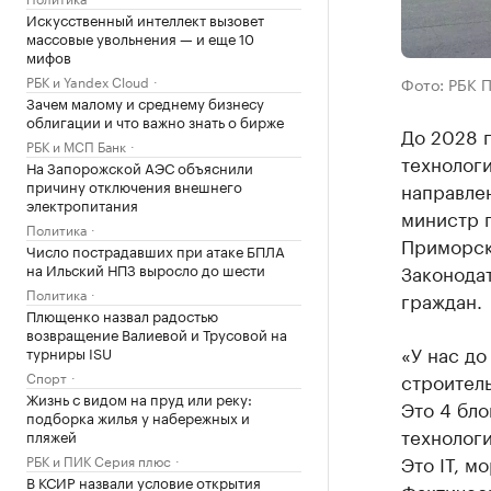
Искусственный интеллект вызовет
массовые увольнения — и еще 10
мифов
РБК и Yandex Cloud
Фото: РБК 
Зачем малому и среднему бизнесу
облигации и что важно знать о бирже
До 2028 г
РБК и МСП Банк
технологи
На Запорожской АЭС объяснили
причину отключения внешнего
направле
электропитания
министр 
Политика
Приморск
Число пострадавших при атаке БПЛА
на Ильский НПЗ выросло до шести
Законодат
Политика
граждан.
Плющенко назвал радостью
возвращение Валиевой и Трусовой на
«У нас до
турниры ISU
Спорт
строител
Жизнь с видом на пруд или реку:
Это 4 бло
подборка жилья у набережных и
технолог
пляжей
Это IT, м
РБК и ПИК Серия плюс
В КСИР назвали условие открытия
Фактическ