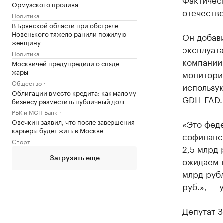
Ормузского пролива
отечеств
Политика
В Брянской области при обстреле
Новенького тяжело ранили пожилую
Он добави
женщину
эксплуата
Политика
компании
Москвичей предупредили о спаде
жары
мониторин
Общество
использу
Облигации вместо кредита: как малому
GDH-FAD.
бизнесу разместить публичный долг
РБК и МСП Банк
Овечкин заявил, что после завершения
«Это феде
карьеры будет жить в Москве
софинанс
Спорт
2,5 млрд 
ожидаем 
Загрузить еще
млрд руб
руб.», — 
Депутат 
данные, о