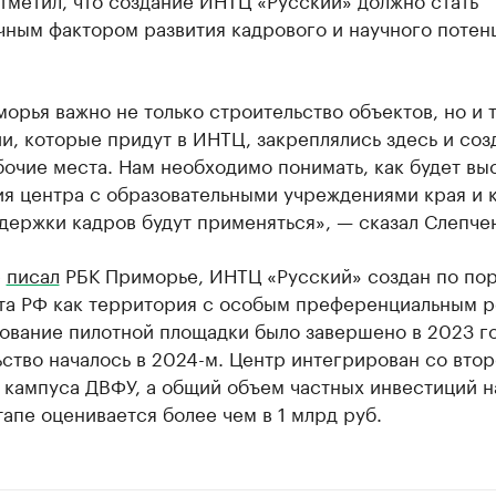
чным фактором развития кадрового и научного потен
орья важно не только строительство объектов, но и т
и, которые придут в ИНТЦ, закреплялись здесь и соз
очие места. Нам необходимо понимать, как будет вы
ия центра с образовательными учреждениями края и 
ержки кадров будут применяться», — сказал Слепче
е
писал
РБК Приморье, ИНТЦ «Русский» создан по по
та РФ как территория с особым преференциальным 
ование пилотной площадки было завершено в 2023 го
ство началось в 2024-м. Центр интегрирован со вто
 кампуса ДВФУ, а общий объем частных инвестиций н
апе оценивается более чем в 1 млрд руб.