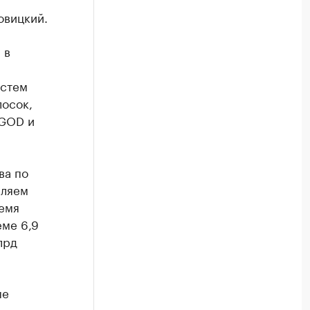
овицкий.
 в
истем
лосок,
 GOD и
ва по
сляем
ремя
ме 6,9
лрд
ые