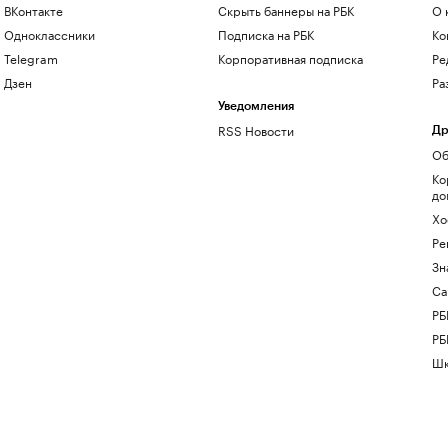
ВКонтакте
Скрыть баннеры на РБК
О 
Одноклассники
Подписка на РБК
Ко
Telegram
Корпоративная подписка
Ре
Дзен
Ра
Уведомления
RSS Новости
Др
Об
Ко
до
Хо
Ре
Зн
Са
РБ
РБ
Шк