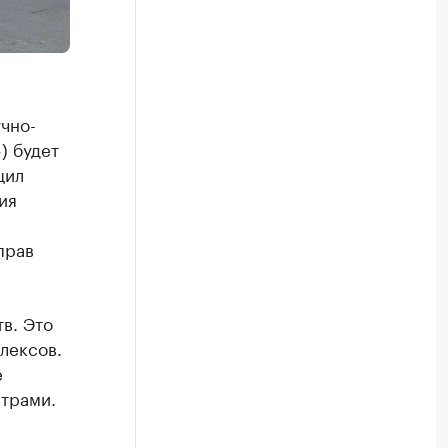
чно-
) будет
щил
ия
прав
в. Это
лексов.
е
трами.